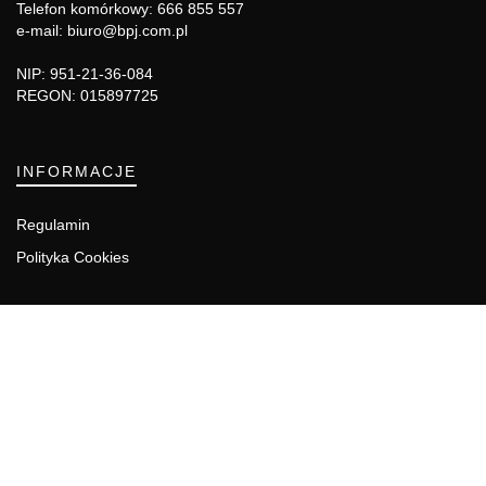
Telefon komórkowy: 666 855 557
e-mail: biuro@bpj.com.pl
NIP: 951-21-36-084
REGON: 015897725
INFORMACJE
Regulamin
Polityka Cookies
DZIAŁY GAZETY
Aktualności
Bezpieczeństwo i jakość żywności
Prawo
Pest Control