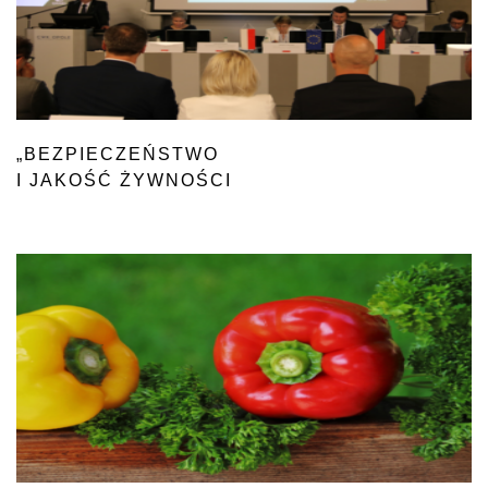
„BEZPIECZEŃSTWO
I JAKOŚĆ ŻYWNOŚCI
PO OBU STRONACH GRANICY”