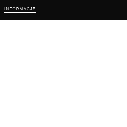
INFORMACJE
Regulamin
Polityka Cookies
DZIAŁY GAZETY
Aktualności
Bezpieczeństwo i jakość żywności
Prawo
Pest Control
Wydarzenia
Postaw na jakość z IJHARS
PIORiN
Od Kuchni