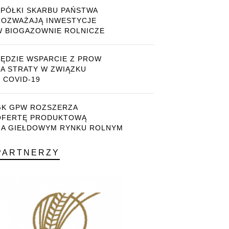
SPÓŁKI SKARBU PAŃSTWA
ROZWAŻAJĄ INWESTYCJE
W BIOGAZOWNIE ROLNICZE
BĘDZIE WSPARCIE Z PROW
ZA STRATY W ZWIĄZKU
 COVID-19
GK GPW ROZSZERZA
OFERTĘ PRODUKTOWĄ
NA GIEŁDOWYM RYNKU ROLNYM
PARTNERZY