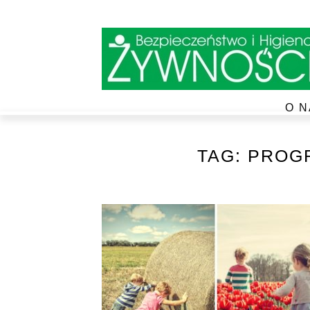
O N
TAG:
PROG