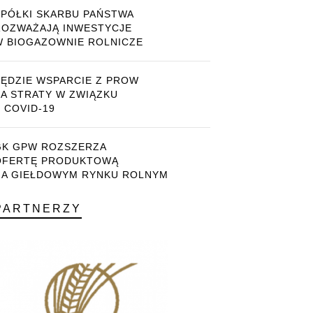
SPÓŁKI SKARBU PAŃSTWA
ROZWAŻAJĄ INWESTYCJE
W BIOGAZOWNIE ROLNICZE
BĘDZIE WSPARCIE Z PROW
ZA STRATY W ZWIĄZKU
 COVID-19
GK GPW ROZSZERZA
OFERTĘ PRODUKTOWĄ
NA GIEŁDOWYM RYNKU ROLNYM
PARTNERZY