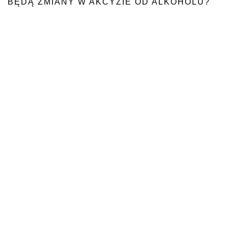
BĘDĄ ZMIANY W AKCYZIE OD ALKOHOLU?
LEPSZA WSPÓŁPRACA SUPERMARKETÓW
I ROLNIKÓW