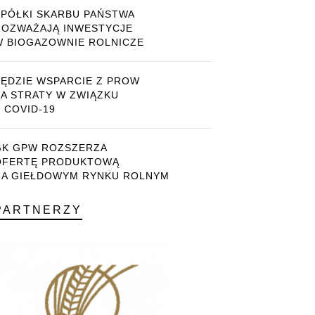
SPÓŁKI SKARBU PAŃSTWA
ROZWAŻAJĄ INWESTYCJE
W BIOGAZOWNIE ROLNICZE
BĘDZIE WSPARCIE Z PROW
ZA STRATY W ZWIĄZKU
 COVID-19
GK GPW ROZSZERZA
OFERTĘ PRODUKTOWĄ
NA GIEŁDOWYM RYNKU ROLNYM
PARTNERZY