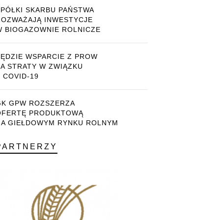
SPÓŁKI SKARBU PAŃSTWA
ROZWAŻAJĄ INWESTYCJE
W BIOGAZOWNIE ROLNICZE
BĘDZIE WSPARCIE Z PROW
ZA STRATY W ZWIĄZKU
 COVID-19
GK GPW ROZSZERZA
OFERTĘ PRODUKTOWĄ
NA GIEŁDOWYM RYNKU ROLNYM
PARTNERZY