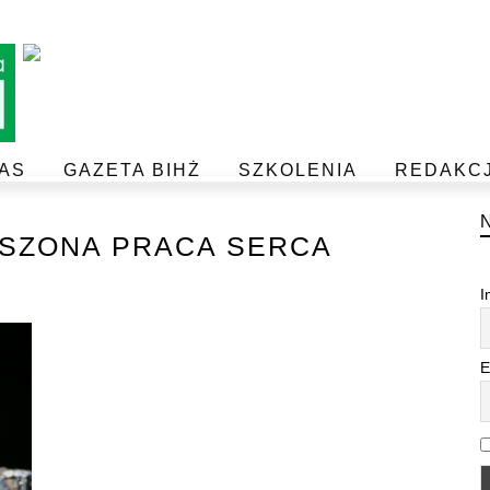
AS
GAZETA BIHŻ
SZKOLENIA
REDAKC
BEZPIECZEŃSTWO I JAKOŚĆ ŻYWNOŚCI
POSTAW NA JAKOŚĆ Z IJHARS
ESZONA PRACA SERCA
I
E