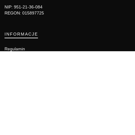
NIP: 951-21-36-084
REGON: 015897725
INFORMACJE
Regulamin
Polityka Cookies
DZIAŁY GAZETY
Aktualności
Bezpieczeństwo i jakość żywności
Prawo
Pest Control
Wydarzenia