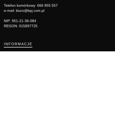
Telefon komórkowy: 666 855 557
e-mail: biuro@bpj.com.pl
NIP: 951-21-36-084
REGON: 015897725
INFORMACJE
Regulamin
Polityka Cookies
DZIAŁY GAZETY
Aktualności
Bezpieczeństwo i jakość żywności
Prawo