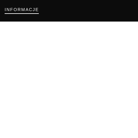
INFORMACJE
Regulamin
Polityka Cookies
DZIAŁY GAZETY
Aktualności
Bezpieczeństwo i jakość żywności
Prawo
Pest Control
Wydarzenia
Postaw na jakość z IJHARS
PIORiN
Od Kuchni