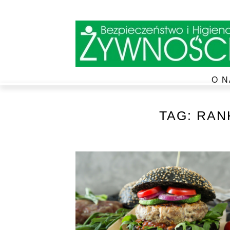
O N
TAG:
RAN