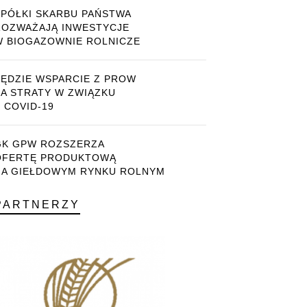
SPÓŁKI SKARBU PAŃSTWA
ROZWAŻAJĄ INWESTYCJE
W BIOGAZOWNIE ROLNICZE
BĘDZIE WSPARCIE Z PROW
ZA STRATY W ZWIĄZKU
 COVID-19
GK GPW ROZSZERZA
OFERTĘ PRODUKTOWĄ
NA GIEŁDOWYM RYNKU ROLNYM
PARTNERZY