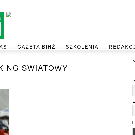
AS
GAZETA BIHŻ
SZKOLENIA
REDAKC
BEZPIECZEŃSTWO I JAKOŚĆ ŻYWNOŚCI
POSTAW NA JAKOŚĆ Z IJHARS
KING ŚWIATOWY
I
E