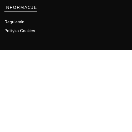
INFORMACJE
Regulamin
Polityka Cookies
DZIAŁY GAZETY
Aktualności
Bezpieczeństwo i jakość żywności
Prawo
Pest Control
Wydarzenia
Postaw na jakość z IJHARS
PIORiN
Od Kuchni