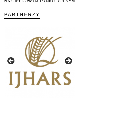
NA GIEŁDOWYM RYNKU ROLNYM
PARTNERZY