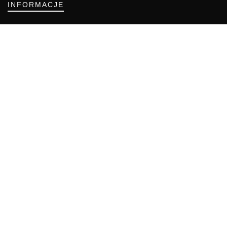
INFORMACJE
Regulamin
Polityka Cookies
DZIAŁY GAZETY
Aktualności
Bezpieczeństwo i jakość żywności
Prawo
Pest Control
Wydarzenia
Postaw na jakość z IJHARS
PIORiN
Od Kuchni