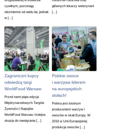
cywilnym, pozostają
głównych lekarzy weterynarii
niezmienne od wielu lat, jednak
[…]
w […]
Zagraniczni kupcy
Polskie owoce
odwiedzą targi
i warzywa liderem
WorldFood Warsaw
na europejskich
stołach!
Przed nami piąta edycja
Międzynarodowych Targów
Polska jest istotnym
Żywności i Napojów
producentem warzyw i
WorldFood Warsaw i kolejna
owoców w skali Europy. W
okazja do nawiązania […]
2016 w Unii Europejskiej
produkcja owoców […]