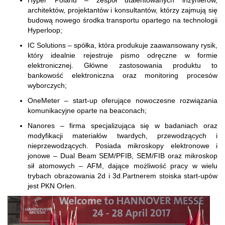
Hyper Poland – zespół utalentowanych inżynierów,
architektów, projektantów i konsultantów, którzy zajmują się
budową nowego środka transportu opartego na technologii
Hyperloop;
IC Solutions – spółka, która produkuje zaawansowany rysik,
który idealnie rejestruje pismo odręczne w formie
elektronicznej. Główne zastosowania produktu to
bankowość elektroniczna oraz monitoring procesów
wyborczych;
OneMeter – start-up oferujące nowoczesne rozwiązania
komunikacyjne oparte na beaconach;
Nanores – firma specjalizująca się w badaniach oraz
modyfikacji materiałów twardych, przewodzących i
nieprzewodzących. Posiada mikroskopy elektronowe i
jonowe – Dual Beam SEM/PFIB, SEM/FIB oraz mikroskop
sił atomowych – AFM, dające możliwość pracy w wielu
trybach obrazowania 2d i 3d.Partnerem stoiska start-upów
jest PKN Orlen.