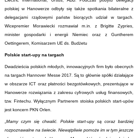
Electric International, Ursus, ABB. Podczas pobytu delegacji
polskiej w Hanowerze odbyły się także spotkania bilateralne z
delegacjami rządowymi państw biorących udział w targach.
Wicepremier Morawiecki rozmawiał m.in. z Brigitte Zypries,
minister gospodarki i energii Niemiec oraz z Guntherem
Oettingerem, Komisarzem UE ds. Budżetu
Polskie start-upy na targach
Dwadzieścia polskich młodych, innowacyjnych firm było obecnych
na targach Hannover Messe 2017. Są to głównie spółki działające
w obszarze ICT oraz płatności bezgotówkowych, prezentujące w
Hanowerze rozwiązania z zakresu cyfrowych usług finansowych,
tzw. Fintechu. Wyłącznym Partnerem stoiska polskich start-upów
jest koncern PKN Orlen.
„
Mamy czym się chwalić. Polskie start-upy są coraz bardziej
rozpoznawalne na świecie. Niewątpliwie pomoże im w tym jeszcze