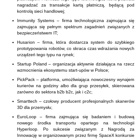
nagradzać za transakcje kartą płatniczą, będącą pod
kontrolą sieci handlowej;
Immunity Systems – firma technologiczna zajmująca się
zajmująca się pełnym spektrum zagadnień związanych z
bezpieczeństwem IT;
Husarion – firma, która dostarcza system do szybkiego
prototypowania robotów, co skraca czas wdrażania nowych
urządzeń tego typu na rynek;
Startup Poland – organizacja aktywnie działająca na rzecz
wzmocnienia ekosystemu start-upów w Polsce;
PickPack – platforma, umożliwiająca nowoczesny wynajem
kurierów na godziny albo dla grup przesyłek, skierowana
zarówno do sektora b2b b2c, jak i c2c;
Smarttech – czołowy producent profesjonalnych skanerów
3D dla przemysłu;
EuroLoop – firma zajmująca się badaniem i budową
nowego środka transportu opartego na technologii
Hyperloop. Po sukcesie związanym z Nagrodą za
Innowację w organizowanym przez firmę SpaceX konkursie