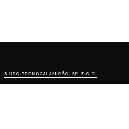
BIURO PROMOCJI JAKOŚCI SP. Z O.O.
ul. Resorowa 10
02-956 WARSZAWA
Telefon: (22) 55 00 700
Telefon komórkowy: 666 855 557
e-mail: biuro@bpj.com.pl