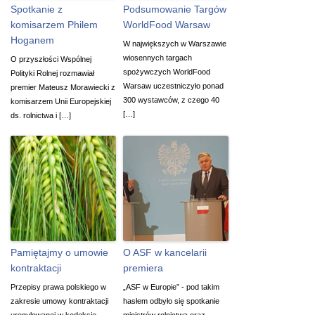
Spotkanie z
Podsumowanie Targów
komisarzem Philem
WorldFood Warsaw
Hoganem
W największych w Warszawie
wiosennych targach
O przyszłości Wspólnej
spożywczych WorldFood
Polityki Rolnej rozmawiał
Warsaw uczestniczyło ponad
premier Mateusz Morawiecki z
300 wystawców, z czego 40
komisarzem Unii Europejskiej
[…]
ds. rolnictwa i […]
Pamiętajmy o umowie
O ASF w kancelarii
kontraktacji
premiera
Przepisy prawa polskiego w
„ASF w Europie” - pod takim
zakresie umowy kontraktacji
hasłem odbyło się spotkanie
uregulowanej w kodeksie
ministrów rolnictwa oraz