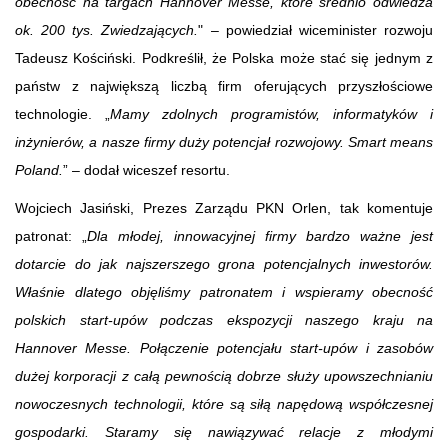
obecność na targach Hannover Messe, które średnio odwiedza
ok. 200 tys. Zwiedzających.
" – powiedział wiceminister rozwoju
Tadeusz Kościński. Podkreślił, że Polska może stać się jednym z
państw z największą liczbą firm oferujących przyszłościowe
technologie. „
Mamy zdolnych programistów, informatyków i
inżynierów, a nasze firmy duży potencjał rozwojowy. Smart means
Poland.
” – dodał wiceszef resortu.
Wojciech Jasiński, Prezes Zarządu PKN Orlen, tak komentuje
patronat: „
Dla młodej, innowacyjnej firmy bardzo ważne jest
dotarcie do jak najszerszego grona potencjalnych inwestorów.
Właśnie dlatego objęliśmy patronatem i wspieramy obecność
polskich start-upów podczas ekspozycji naszego kraju na
Hannover Messe. Połączenie potencjału start-upów i zasobów
dużej korporacji z całą pewnością dobrze służy upowszechnianiu
nowoczesnych technologii, które są siłą napędową współczesnej
gospodarki. Staramy się nawiązywać relacje z młodymi