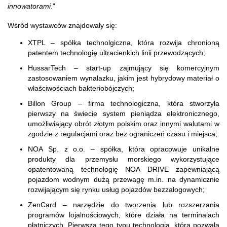
innowatorami
."
Wśród wystawców znajdowały się:
XTPL – spółka technolgiczna, która rozwija chronioną
patentem technologię ultracienkich linii przewodzących;
HussarTech – start-up zajmujący się komercyjnym
zastosowaniem wynalazku, jakim jest hybrydowy materiał o
właściwościach bakteriobójczych;
Billon Group – firma technologiczna, która stworzyła
pierwszy na świecie system pieniądza elektronicznego,
umożliwiający obrót złotym polskim oraz innymi walutami w
zgodzie z regulacjami oraz bez ograniczeń czasu i miejsca;
NOA Sp. z o.o. – spółka, która opracowuje unikalne
produkty dla przemysłu morskiego wykorzystujące
opatentowaną technologię NOA DRIVE zapewniającą
pojazdom wodnym dużą przewagę m.in. na dynamicznie
rozwijającym się rynku usług pojazdów bezzałogowych;
ZenCard – narzędzie do tworzenia lub rozszerzania
programów lojalnościowych, które działa na terminalach
płatniczych. Pierwsza tego typu technologia, która pozwala