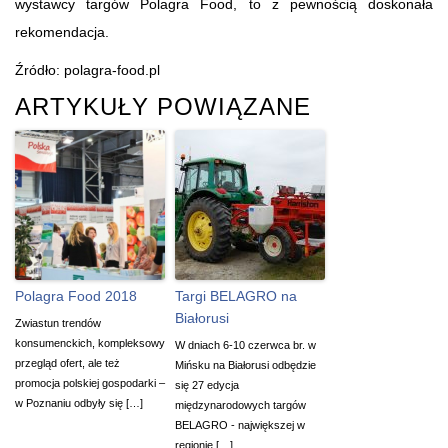
wystawcy targów Polagra Food, to z pewnością doskonała
rekomendacja.
Źródło: polagra-food.pl
ARTYKUŁY POWIĄZANE
Polagra Food 2018
Targi BELAGRO na
Białorusi
Zwiastun trendów
konsumenckich, kompleksowy
W dniach 6-10 czerwca br. w
przegląd ofert, ale też
Mińsku na Białorusi odbędzie
promocja polskiej gospodarki –
się 27 edycja
w Poznaniu odbyły się […]
międzynarodowych targów
BELAGRO - największej w
regionie […]