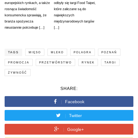
europejskich rynkach, a także
odbyły się targi Food Taipei,
rosnąca świadomość
które zaliczane są do
konsumencka sprawiają, że
największych
branża spożywcza
międzynarodowych targów
nieustannie potrzebuje […]
[…]
TAGS
MIĘSO
MLEKO
POLAGRA
POZNAŃ
PROMOCJA
PRZETWÓRSTWO
RYNEK
TARGI
ŻYWNOŚĆ
SHARE:
Facebook
Twitter
Google+