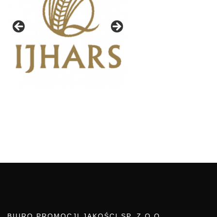
BIURO PROMOCJI JAKOŚCI SP. Z O.O.