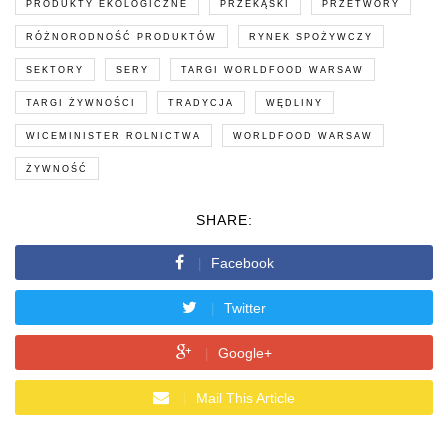
PRODUKTY EKOLOGICZNE
PRZEKĄSKI
PRZETWORY
RÓŻNORODNOŚĆ PRODUKTÓW
RYNEK SPOŻYWCZY
SEKTORY
SERY
TARGI WORLDFOOD WARSAW
TARGI ŻYWNOŚCI
TRADYCJA
WĘDLINY
WICEMINISTER ROLNICTWA
WORLDFOOD WARSAW
ŻYWNOŚĆ
SHARE:
Facebook
Twitter
Google+
Mail This Article