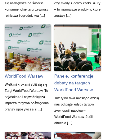
się największe na świecie
czy miody z doliny rzeki Bzury
konsumenckie targi żywności,
– to najnowsze produkty, które
rolnictwa i ogrodnictwa […]
zostały […]
WorldFood Warsaw
Panele, konferencje,
debaty na targach
Wielkimi krokami zbliżają się
WorldFood Warsaw
Targi WorldFood Warsaw. To
największa i najważniejsza
Już tylko dwa miesiące dzielą
impreza targowa poświęcona
nas od piątej edycji targów
branży spożywczej i […]
żywności i napojów -
WorldFood Warsaw. Jeśli
chcecie […]