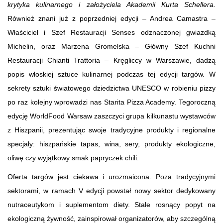
krytyka kulinarnego i założyciela Akademii Kurta Schellera
.
Również znani już z poprzedniej edycji – Andrea Camastra –
Właściciel i Szef Restauracji Senses odznaczonej gwiazdką
Michelin, oraz Marzena Gromelska – Główny Szef Kuchni
Restauracji Chianti Trattoria – Kręgliccy w Warszawie, dadzą
popis włoskiej sztuce kulinarnej podczas tej edycji targów. W
sekrety sztuki światowego dziedzictwa UNESCO w robieniu pizzy
po raz kolejny wprowadzi nas Starita Pizza Academy. Tegoroczną
edycję WorldFood Warsaw zaszczyci grupa kilkunastu wystawców
z Hiszpanii, prezentując swoje tradycyjne produkty i regionalne
specjały: hiszpańskie tapas, wina, sery, produkty ekologiczne,
oliwę czy wyjątkowy smak papryczek chili.
Oferta targów jest ciekawa i urozmaicona. Poza tradycyjnymi
sektorami, w ramach V edycji powstał nowy sektor dedykowany
nutraceutykom i suplementom diety. Stale rosnący popyt na
ekologiczną żywność, zainspirował organizatorów, aby szczególną