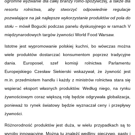
ogromne wyzwanie dla całej branży rolno-spożywczej, a także dla
resortu rolnictwa, aby stworzyć odpowiednie regulacje
pozwalające na jak najlepsze wykorzystanie produktów od pola do
stołu
– mówił Bogucki podczas panelu dyskusyjnego w ramach V
międzynarodowych targów żywności World Food Warsaw.
Istotne jest wypromowanie polskiej kuchni, bo wówczas można
wiele produktów dostarczać konsumentom poprzez tradycyjne
dania. Europoseł, szef komisji rolnictwa Parlamentu
Europejskiego Czesław Siekierski wskazywał, że żywność jest
m.in. przedmiotem handlu i każdy z ministrów rolnictwa stara się
wspierać eksport własnych produktów. Według niego, na rynku
żywnościowym coraz większą rolę będzie odgrywała globalizacja,
ponieważ to rynek światowy będzie wyznaczał ceny i przepływy
żywności.
Różnorodność produktów jest duża, w wielu przypadkach są to
wyroby innowacyjne. Można tu znaleźć wędliny, pieczywo, pasty i