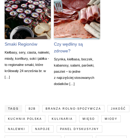
Smaki Regionów
Czy wędliny są
zdrowe?
Kiełbasy, sery, ciasta, nalewki,
miody, konfitury, soki i jabłka -
Szynka, kiełbasa, boczek,
to regionalne smaki, które
kabanosy, salami, parówki,
królowały 24 września br. w
pasztet – to jedne
[…]
z najczęściej stosowanych
dodatków […]
TAGS
B2B
BRANŻA ROLNO-SPOŻYWCZA
JAKOŚĆ
KUCHNIA POLSKA
KULINARIA
MIĘSO
MIODY
NALEWKI
NAPOJE
PANEL DYSKUSYJNY