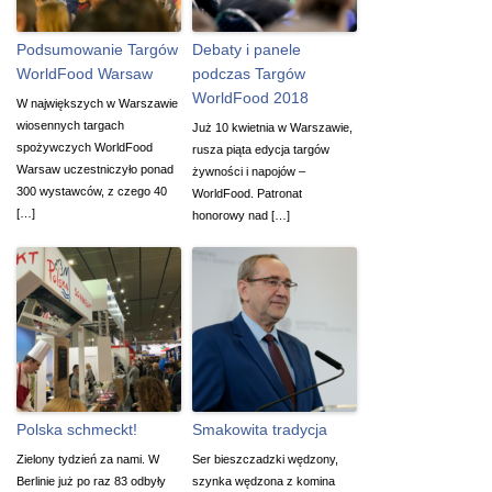
Podsumowanie Targów
Debaty i panele
WorldFood Warsaw
podczas Targów
WorldFood 2018
W największych w Warszawie
wiosennych targach
Już 10 kwietnia w Warszawie,
spożywczych WorldFood
rusza piąta edycja targów
Warsaw uczestniczyło ponad
żywności i napojów –
300 wystawców, z czego 40
WorldFood. Patronat
[…]
honorowy nad […]
Polska schmeckt!
Smakowita tradycja
Zielony tydzień za nami. W
Ser bieszczadzki wędzony,
Berlinie już po raz 83 odbyły
szynka wędzona z komina