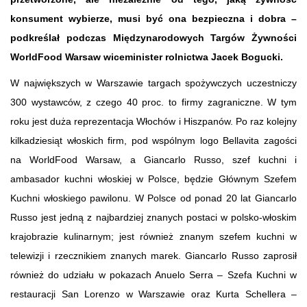
konsument wybierze, musi być ona bezpieczna i dobra –
podkreślał podczas Międzynarodowych Targów Żywności
WorldFood Warsaw wiceminister rolnictwa Jacek Bogucki.
W największych w Warszawie targach spożywczych uczestniczy
300 wystawców, z czego 40 proc. to firmy zagraniczne. W tym
roku jest duża reprezentacja Włochów i Hiszpanów. Po raz kolejny
kilkadziesiąt włoskich firm, pod wspólnym logo Bellavita zagości
na WorldFood Warsaw, a Giancarlo Russo, szef kuchni i
ambasador kuchni włoskiej w Polsce, będzie Głównym Szefem
Kuchni włoskiego pawilonu. W Polsce od ponad 20 lat Giancarlo
Russo jest jedną z najbardziej znanych postaci w polsko-włoskim
krajobrazie kulinarnym; jest również znanym szefem kuchni w
telewizji i rzecznikiem znanych marek. Giancarlo Russo zaprosił
również do udziału w pokazach Anuelo Serra – Szefa Kuchni w
restauracji San Lorenzo w Warszawie oraz Kurta Schellera –