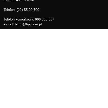
02-956 WARSZAWA
Telefon: (22) 55 00 700
Telefon komórkowy: 666 855 557
e-mail: biuro@bpj.com.pl
NIP: 951-21-36-084
REGON: 015897725
INFORMACJE
Regulamin
Polityka Cookies
DZIAŁY GAZETY
Aktualności