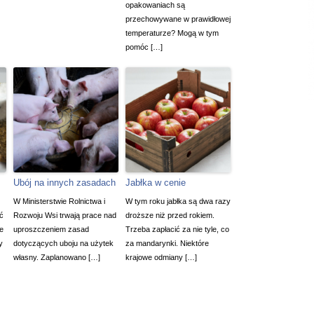
opakowaniach są
przechowywane w prawidłowej
temperaturze? Mogą w tym
pomóc […]
Ubój na innych zasadach
Jabłka w cenie
W Ministerstwie Rolnictwa i
W tym roku jabłka są dwa razy
ć
Rozwoju Wsi trwają prace nad
droższe niż przed rokiem.
ie
uproszczeniem zasad
Trzeba zapłacić za nie tyle, co
y
dotyczących uboju na użytek
za mandarynki. Niektóre
własny. Zaplanowano […]
krajowe odmiany […]