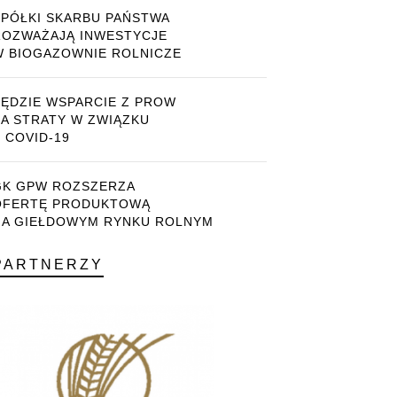
SPÓŁKI SKARBU PAŃSTWA
ROZWAŻAJĄ INWESTYCJE
W BIOGAZOWNIE ROLNICZE
BĘDZIE WSPARCIE Z PROW
ZA STRATY W ZWIĄZKU
 COVID-19
GK GPW ROZSZERZA
OFERTĘ PRODUKTOWĄ
NA GIEŁDOWYM RYNKU ROLNYM
PARTNERZY