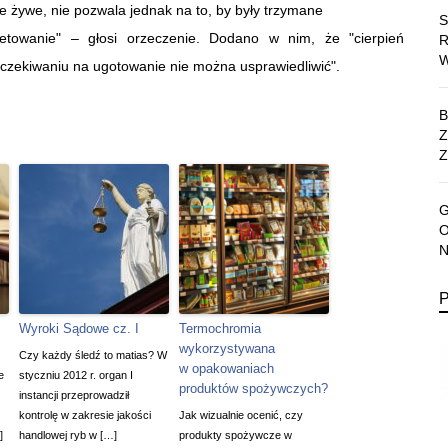
e żywe, nie pozwala jednak na to, by były trzymane
towanie" – głosi orzeczenie. Dodano w nim, że "cierpień
ekiwaniu na ugotowanie nie można usprawiedliwić".
Z
Wyroki Sądowe cz. I
Termochromia
wykorzystywana
Czy każdy śledź to matias? W
w opakowaniach
e
styczniu 2012 r. organ I
produktów spożywczych?
instancji przeprowadził
kontrolę w zakresie jakości
Jak wizualnie ocenić, czy
]
handlowej ryb w […]
produkty spożywcze w