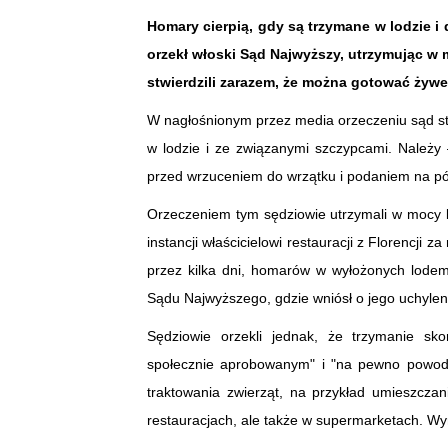
Homary cierpią, gdy są trzymane w lodzie i
orzekł włoski Sąd Najwyższy, utrzymując w 
stwierdzili zarazem, że można gotować żywe
W nagłośnionym przez media orzeczeniu sąd s
w lodzie i ze związanymi szczypcami. Należy
przed wrzuceniem do wrzątku i podaniem na pó
Orzeczeniem tym sędziowie utrzymali w mocy k
instancji właścicielowi restauracji z Florencji
przez kilka dni, homarów w wyłożonych lodem s
Sądu Najwyższego, gdzie wniósł o jego uchylen
Sędziowie orzekli jednak, że trzymanie sk
społecznie aprobowanym" i "na pewno powoduj
traktowania zwierząt, na przykład umieszczan
restauracjach, ale także w supermarketach. W