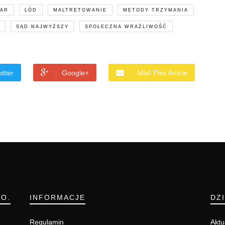
AR
LÓD
MALTRETOWANIE
METODY TRZYMANIA
SĄD NAJWYŻSZY
SPOŁECZNA WRAŻLIWOŚĆ
itter
Google+
Mail This Article
.O.
INFORMACJE
DZ
Regulamin
Aktu