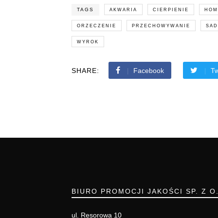
TAGS
AKWARIA
CIERPIENIE
HOM
ORZECZENIE
PRZECHOWYWANIE
SAD
WYROK
SHARE:
Facebook
Tw
BIURO PROMOCJI JAKOŚCI SP. Z O
ul. Resorowa 10