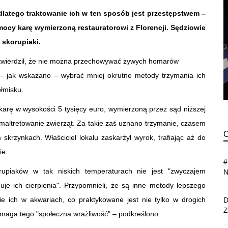
 dlatego traktowanie ich w ten sposób jest przestępstwem –
mocy karę wymierzoną restauratorowi z Florencji. Sędziowie
 skorupiaki.
twierdził, że nie można przechowywać żywych homarów
 – jak wskazano – wybrać mniej okrutne metody trzymania ich
łmisku.
arę w wysokości 5 tysięcy euro, wymierzoną przez sąd niższej
 za maltretowanie zwierząt. Za takie zaś uznano trzymanie, czasem
krzynkach. Właściciel lokalu zaskarżył wyrok, trafiając aż do
ie.
orupiaków w tak niskich temperaturach nie jest "zwyczajem
e ich cierpienia". Przypomnieli, że są inne metody lepszego
ie ich w akwariach, co praktykowane jest nie tylko w drogich
ymaga tego "społeczna wrażliwość" – podkreślono.