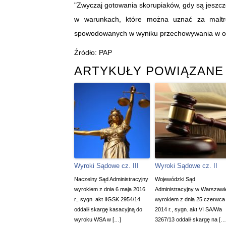
"Zwyczaj gotowania skorupiaków, gdy są jeszcz
w warunkach, które można uznać za maltre
spowodowanych w wyniku przechowywania w ocz
Źródło: PAP
ARTYKUŁY POWIĄZANE
Wyroki Sądowe cz. III
Wyroki Sądowe cz. II
Naczelny Sąd Administracyjny
Wojewódzki Sąd
wyrokiem z dnia 6 maja 2016
Administracyjny w Warszawi
r., sygn. akt IIGSK 2954/14
wyrokiem z dnia 25 czerwca
oddalił skargę kasacyjną do
2014 r., sygn. akt VI SA/Wa
wyroku WSA w […]
3267/13 oddalił skargę na […