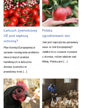
Łańcuch żywnościowy
Polska
UE pod większą
ogrodnictwem stoi
ochroną?
Jaki jest najczęściej uprawiany
owoc w Unii Europejskiej?
Plan Komisji Europejskiej w
Jabłko! A co czwarte zrywane
sprawie rozwiązania problemu
z drzewa, rośnie właśnie nad
nieuczciwych praktyk
Wisłą. Polska jest […]
handlowych w łańcuchu
dostaw żywności to
prawdziwy krok […]