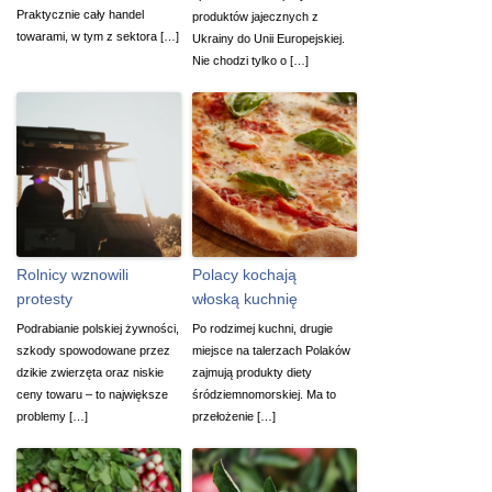
Praktycznie cały handel
produktów jajecznych z
towarami, w tym z sektora […]
Ukrainy do Unii Europejskiej.
Nie chodzi tylko o […]
Rolnicy wznowili
Polacy kochają
protesty
włoską kuchnię
Podrabianie polskiej żywności,
Po rodzimej kuchni, drugie
szkody spowodowane przez
miejsce na talerzach Polaków
dzikie zwierzęta oraz niskie
zajmują produkty diety
ceny towaru – to największe
śródziemnomorskiej. Ma to
problemy […]
przełożenie […]