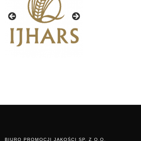
BIURO PROMOCJI JAKOŚCI SP. Z O.O.