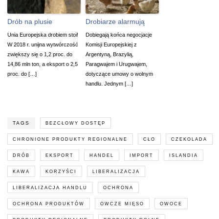
Drób na plusie
Drobiarze alarmują
Unia Europejska drobiem stoi!
Dobiegają końca negocjacje
W 2018 r. unijna wytwórczość
Komisji Europejskiej z
zwiększy się o 1,2 proc. do
Argentyną, Brazylią,
14,86 mln ton, a eksport o 2,5
Paragwajem i Urugwajem,
proc. do […]
dotyczące umowy o wolnym
handlu. Jednym […]
TAGS
BEZCŁOWY DOSTĘP
CHRONIONE PRODUKTY REGIONALNE
CŁO
CZEKOLADA
DRÓB
EKSPORT
HANDEL
IMPORT
ISLANDIA
KAWA
KORZYŚCI
LIBERALIZACJA
LIBERALIZACJA HANDLU
OCHRONA
OCHRONA PRODUKTÓW
OWCZE MIĘSO
OWOCE