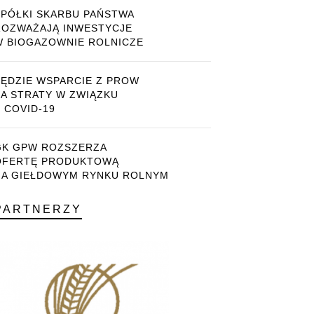
SPÓŁKI SKARBU PAŃSTWA
ROZWAŻAJĄ INWESTYCJE
W BIOGAZOWNIE ROLNICZE
BĘDZIE WSPARCIE Z PROW
ZA STRATY W ZWIĄZKU
 COVID-19
GK GPW ROZSZERZA
OFERTĘ PRODUKTOWĄ
NA GIEŁDOWYM RYNKU ROLNYM
PARTNERZY