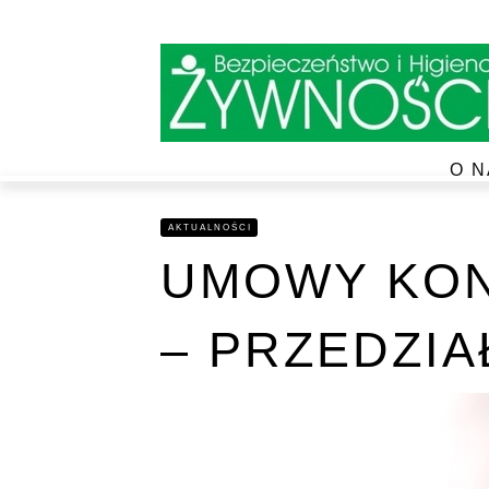
O N
AKTUALNOŚCI
UMOWY KO
– PRZEDZI