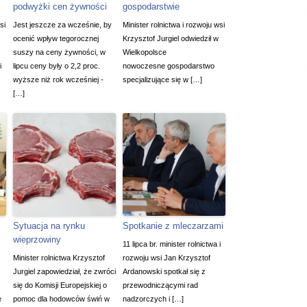
podwyżki cen żywności
gospodarstwie
si
Jest jeszcze za wcześnie, by
Minister rolnictwa i rozwoju wsi
ocenić wpływ tegorocznej
Krzysztof Jurgiel odwiedził w
suszy na ceny żywności, w
Wielkopolsce
i
lipcu ceny były o 2,2 proc.
nowoczesne gospodarstwo
wyższe niż rok wcześniej -
specjalizujące się w […]
[…]
Sytuacja na rynku
Spotkanie z mleczarzami
wieprzowiny
11 lipca br. minister rolnictwa i
Minister rolnictwa Krzysztof
rozwoju wsi Jan Krzysztof
Jurgiel zapowiedział, że zwróci
Ardanowski spotkał się z
się do Komisji Europejskiej o
przewodniczącymi rad
e
pomoc dla hodowców świń w
nadzorczych i […]