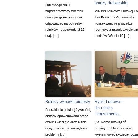
branży drobiarskiej
Latem tego roku
zaprezentowany zostanie
Minister rolnictwa i rozwoju w
nowy program, który ma
Jan Krzysztof Ardanowski
odpowiadać na potrzeby
konsekwentnie prowadzi
rolników - zapowiedział 12
rozmowy z przedstawicielam
maja […]
rolników. W dniu 19 […]
Rolnicy wznowili protesty
Rynki hurtowe –
dla rolnika
Podrabianie polskiej żywności,
i konsumenta
szkody spowodowane przez
dzikie zwierzęta oraz niskie
„Szukamy rozwiązań
ceny towaru – to największe
prawnych, które pozwolą
problemy […]
wyeliminować sytuacje, gdzi