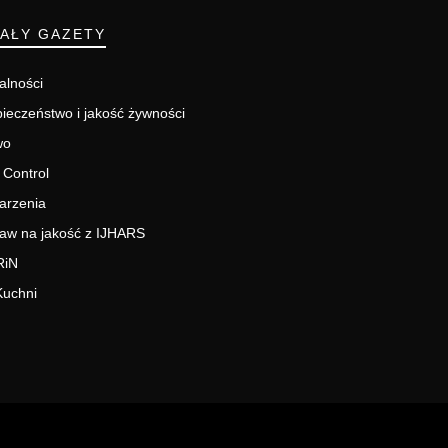
IAŁY GAZETY
alności
ieczeństwo i jakość żywności
wo
 Control
arzenia
aw na jakość z IJHARS
RiN
Kuchni