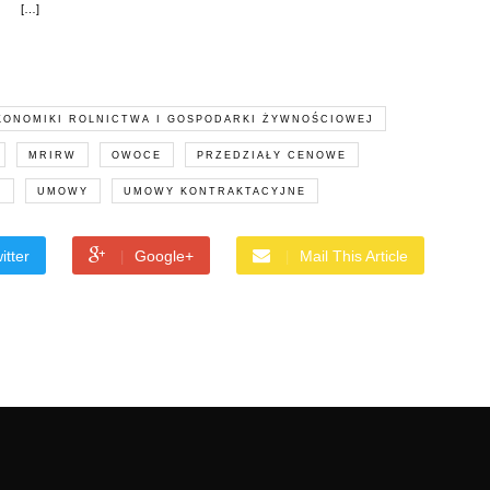
[…]
KONOMIKI ROLNICTWA I GOSPODARKI ŻYWNOŚCIOWEJ
MRIRW
OWOCE
PRZEDZIAŁY CENOWE
I
UMOWY
UMOWY KONTRAKTACYJNE
itter
Google+
Mail This Article