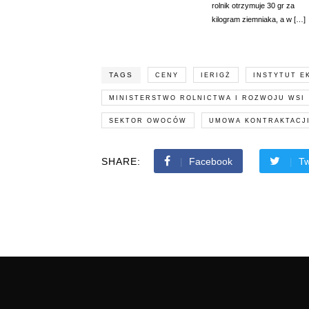
rolnik otrzymuje 30 gr za
kilogram ziemniaka, a w […]
TAGS
CENY
IERIGŻ
INSTYTUT E
MINISTERSTWO ROLNICTWA I ROZWOJU WSI
SEKTOR OWOCÓW
UMOWA KONTRAKTACJ
SHARE:
Facebook
Tw