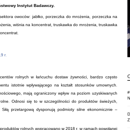
ństwowy Instytut Badawczy.
 sektora owoców: jabłko, porzeczka do mrożenia, porzeczka na
ożenia, wiśnia na koncentrat, truskawka do mrożenia, truskawka
oncentrat.
9 r.
centów rolnych w łańcuchu dostaw żywności, bardzo często
mentu istotnie wpływającego na kształt stosunków umownych.
wnościowego, mają ograniczony wpływ na poziom uzyskiwanych
olne. Odnosi się to w szczególności do produktów świeżych,
 Siłą przetargową dysponują podmioty silne ekonomicznie –
e produktów rolnych wypracowano w 2018 r. w ramach powołanej