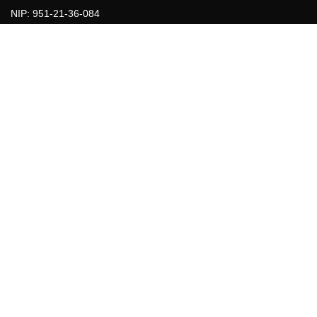
NIP: 951-21-36-084
REGON: 015897725
INFORMACJE
Regulamin
Polityka Cookies
DZIAŁY GAZETY
Aktualności
Bezpieczeństwo i jakość żywności
Prawo
Pest Control
Wydarzenia