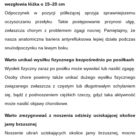
wezgłowia łóżka o 15–20 cm
Odpoczynek w pozycji półleżącej sprzyja sprawniejszemu
oczyszczaniu przełyku. Takie postępowanie przynosi ulgę,
zwłaszcza chorym z problemem zgagi nocnej. Pamiętajmy, że
nasza anatomiczna bariera antyrefluksowa lepiej działa podczas
snu/odpoczynku na lewym boku.
Warto unikać wysiłku fizycznego bezpośrednio po posiłkach
Wysiłek fizyczny zaraz po posiłku może wywołać lub nasilić zgagę.
Osoby chore powinny także unikać dużego wysiłku fizycznego
związanego zwłaszcza z częstym lub długotrwałym schylaniem
się, bądź z podnoszeniem ciężkich rzeczy, gdyż taka aktywność
może nasilić objawy chorobowe.
Warto zrezygnować z noszenia odzieży uciskającej okolice
jamy brzusznej
Noszenie ubrań uciskających okolice jamy brzusznej, mocno