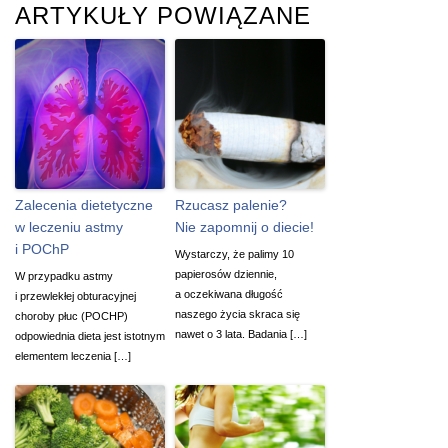
ARTYKUŁY POWIĄZANE
Zalecenia dietetyczne
Rzucasz palenie?
w leczeniu astmy
Nie zapomnij o diecie!
i POChP
Wystarczy, że palimy 10
papierosów dziennie,
W przypadku astmy
a oczekiwana długość
i przewlekłej obturacyjnej
naszego życia skraca się
choroby płuc (POCHP)
nawet o 3 lata. Badania […]
odpowiednia dieta jest istotnym
elementem leczenia […]