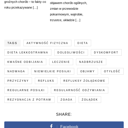
groźnych chorób – to fakty co
objawem chorób ogólnych,
roku przekazywane […]
zmian w przewodzie
pokarmowym, wątrobie,
trzustce, układzie […]
TAGS
AKTYWNOŚĆ FIZYCZNA
DIETA
DIETA LEKKOSTRAWNA
DOLEGLIWOŚCI
DYSKOMFORT
KWAŚNE ODBIJANIA
LECZENIE
NADBRZUSZE
NADWAGA
NIEWIELKIE POSIŁKI
OBJAWY
OTYŁOŚĆ
PRZYCZYNY
REFLUKS
REFLUKSY ŻOŁĄDKOWE
REGULARNE POSIŁKI
REGULARNOŚĆ ODŻYWIANIA
REZYGNACJA Z POTRAW
ZGAGA
ŻOŁĄDEK
SHARE:
Facebook