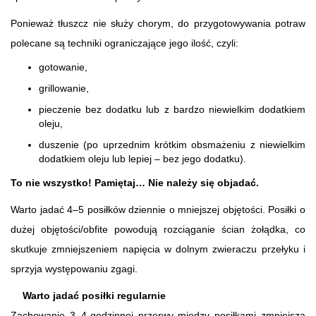
Ponieważ tłuszcz nie służy chorym, do przygotowywania potraw
polecane są techniki ograniczające jego ilość, czyli:
gotowanie,
grillowanie,
pieczenie bez dodatku lub z bardzo niewielkim dodatkiem
oleju,
duszenie (po uprzednim krótkim obsmażeniu z niewielkim
dodatkiem oleju lub lepiej – bez jego dodatku).
To nie wszystko! Pamiętaj… Nie należy się objadać.
Warto jadać 4–5 posiłków dziennie o mniejszej objętości. Posiłki o
dużej objętości/obfite powodują rozciąganie ścian żołądka, co
skutkuje zmniejszeniem napięcia w dolnym zwieraczu przełyku i
sprzyja występowaniu zgagi.
Warto jadać posiłki regularnie
Zachowanie 3–4-godzinnej przerwy między posiłkami zmniejsza