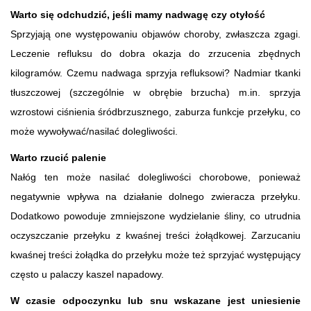
Warto się odchudzić, jeśli mamy nadwagę czy otyłość
Sprzyjają one występowaniu objawów choroby, zwłaszcza zgagi.
Leczenie refluksu do dobra okazja do zrzucenia zbędnych
kilogramów. Czemu nadwaga sprzyja refluksowi? Nadmiar tkanki
tłuszczowej (szczególnie w obrębie brzucha) m.in. sprzyja
wzrostowi ciśnienia śródbrzusznego, zaburza funkcje przełyku, co
może wywoływać/nasilać dolegliwości.
Warto rzucić palenie
Nałóg ten może nasilać dolegliwości chorobowe, ponieważ
negatywnie wpływa na działanie dolnego zwieracza przełyku.
Dodatkowo powoduje zmniejszone wydzielanie śliny, co utrudnia
oczyszczanie przełyku z kwaśnej treści żołądkowej. Zarzucaniu
kwaśnej treści żołądka do przełyku może też sprzyjać występujący
często u palaczy kaszel napadowy.
W czasie odpoczynku lub snu wskazane jest uniesienie