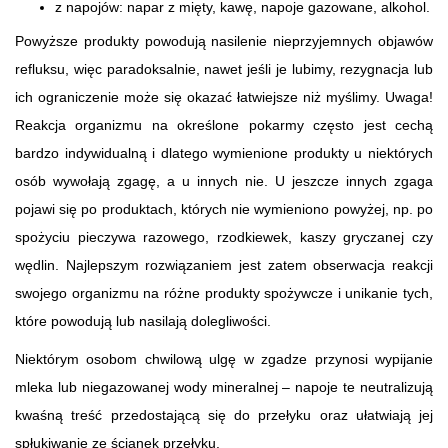
z napojów: napar z mięty, kawę, napoje gazowane, alkohol.
Powyższe produkty powodują nasilenie nieprzyjemnych objawów
refluksu, więc paradoksalnie, nawet jeśli je lubimy, rezygnacja lub
ich ograniczenie może się okazać łatwiejsze niż myślimy. Uwaga!
Reakcja organizmu na określone pokarmy często jest cechą
bardzo indywidualną i dlatego wymienione produkty u niektórych
osób wywołają zgagę, a u innych nie. U jeszcze innych zgaga
pojawi się po produktach, których nie wymieniono powyżej, np. po
spożyciu pieczywa razowego, rzodkiewek, kaszy gryczanej czy
wędlin. Najlepszym rozwiązaniem jest zatem obserwacja reakcji
swojego organizmu na różne produkty spożywcze i unikanie tych,
które powodują lub nasilają dolegliwości.
Niektórym osobom chwilową ulgę w zgadze przynosi wypijanie
mleka lub niegazowanej wody mineralnej – napoje te neutralizują
kwaśną treść przedostającą się do przełyku oraz ułatwiają jej
spłukiwanie ze ścianek przełyku.