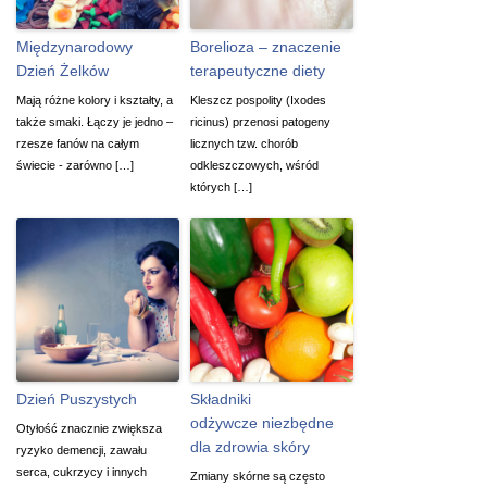
Międzynarodowy
Borelioza – znaczenie
Dzień Żelków
terapeutyczne diety
Mają różne kolory i kształty, a
Kleszcz pospolity (Ixodes
także smaki. Łączy je jedno –
ricinus) przenosi patogeny
rzesze fanów na całym
licznych tzw. chorób
świecie - zarówno […]
odkleszczowych, wśród
których […]
Dzień Puszystych
Składniki
odżywcze niezbędne
Otyłość znacznie zwiększa
dla zdrowia skóry
ryzyko demencji, zawału
serca, cukrzycy i innych
Zmiany skórne są często