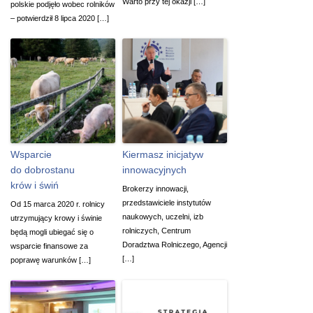
Warto przy tej okazji […]
polskie podjęło wobec rolników
– potwierdził 8 lipca 2020 […]
Wsparcie
Kiermasz inicjatyw
do dobrostanu
innowacyjnych
krów i świń
Brokerzy innowacji,
przedstawiciele instytutów
Od 15 marca 2020 r. rolnicy
naukowych, uczelni, izb
utrzymujący krowy i świnie
rolniczych, Centrum
będą mogli ubiegać się o
Doradztwa Rolniczego, Agencji
wsparcie finansowe za
[…]
poprawę warunków […]