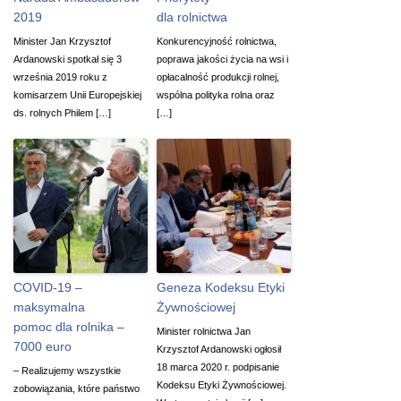
2019
dla rolnictwa
Minister Jan Krzysztof
Konkurencyjność rolnictwa,
Ardanowski spotkał się 3
poprawa jakości życia na wsi i
września 2019 roku z
opłacalność produkcji rolnej,
komisarzem Unii Europejskiej
wspólna polityka rolna oraz
ds. rolnych Philem […]
[…]
COVID-19 –
Geneza Kodeksu Etyki
maksymalna
Żywnościowej
pomoc dla rolnika –
Minister rolnictwa Jan
7000 euro
Krzysztof Ardanowski ogłosił
18 marca 2020 r. podpisanie
– Realizujemy wszystkie
Kodeksu Etyki Żywnościowej.
zobowiązania, które państwo