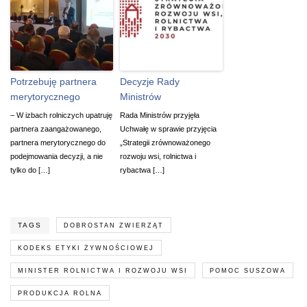
Potrzebuję partnera
Decyzje Rady
merytorycznego
Ministrów
– W izbach rolniczych upatruję
Rada Ministrów przyjęła
partnera zaangażowanego,
Uchwałę w sprawie przyjęcia
partnera merytorycznego do
„Strategii zrównoważonego
podejmowania decyzji, a nie
rozwoju wsi, rolnictwa i
tylko do […]
rybactwa […]
TAGS
DOBROSTAN ZWIERZĄT
KODEKS ETYKI ŻYWNOŚCIOWEJ
MINISTER ROLNICTWA I ROZWOJU WSI
POMOC SUSZOWA
PRODUKCJA ROLNA