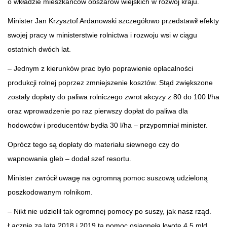
o wkładzie mieszkańców obszarów wiejskich w rozwój kraju.
Minister Jan Krzysztof Ardanowski szczegółowo przedstawił efekty
swojej pracy w ministerstwie rolnictwa i rozwoju wsi w ciągu
ostatnich dwóch lat.
– Jednym z kierunków prac było poprawienie opłacalności
produkcji rolnej poprzez zmniejszenie kosztów. Stąd zwiększone
zostały dopłaty do paliwa rolniczego zwrot akcyzy z 80 do 100 l/ha
oraz wprowadzenie po raz pierwszy dopłat do paliwa dla
hodowców i producentów bydła 30 l/ha – przypomniał minister.
Oprócz tego są dopłaty do materiału siewnego czy do
wapnowania gleb – dodał szef resortu.
Minister zwrócił uwagę na ogromną pomoc suszową udzieloną
poszkodowanym rolnikom.
– Nikt nie udzielił tak ogromnej pomocy po suszy, jak nasz rząd.
Łącznie za lata 2018 i 2019 ta pomoc osiągnęła kwotę 4,5 mld