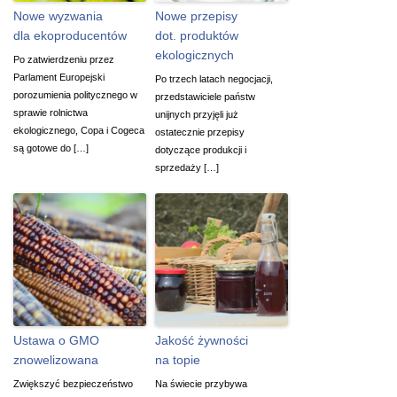
Nowe wyzwania
Nowe przepisy
dla ekoproducentów
dot. produktów
ekologicznych
Po zatwierdzeniu przez
Parlament Europejski
Po trzech latach negocjacji,
porozumienia politycznego w
przedstawiciele państw
sprawie rolnictwa
unijnych przyjęli już
ekologicznego, Copa i Cogeca
ostatecznie przepisy
są gotowe do […]
dotyczące produkcji i
sprzedaży […]
Ustawa o GMO
Jakość żywności
znowelizowana
na topie
Zwiększyć bezpieczeństwo
Na świecie przybywa