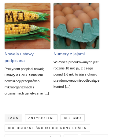
Nowela ustawy
Numery z jajami
podpisana
W Polsce produkowanych jest
rocznie 10 mld jaj, z czego
Prezydent podpisał nowelę
ponad 1,6 mld to jaja z chowu
ustawy o GMO. Skutkiem
przydomowego niepodlegające
nowelizacji przepisów o
kontroli […]
mikroorganizmach i
organizmach genetycznie […]
TAGS
ANTYBIOTYKI
BEZ GMO
BIOLOGICZNE ŚRODKI OCHRONY ROŚLIN