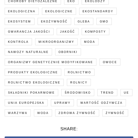
CHOROBY DIETOZALEŻNE
EKO
EKOLODZY
EKOLOGICZNA
EKOLOGICZNE
EKOSTANDARDY
EKOSYSTEM
EKOŻYWNOŚĆ
GLEBA
GMO
GWARANCJA JAKOŚCI
JAKOŚĆ
KOMPOSTY
KONTROLA
MIKROORGANIZMY
MODA
NAWOZY NATURALNE
OBORNIKI
ORGANIZMY GENETYCZNIE MODYFIKOWANE
OWOCE
PRODUKTY EKOLOGICZNE
ROLNICTWO
ROLNICTWO EKOLOGICZNE
ROLNICY
SKŁADNIKI POKARMOWE
ŚRODOWISKO
TREND
UE
UNIA EUROPEJSKA
UPRAWY
WARTOŚĆ ODŻYWCZA
WARZYWA
WODA
ZDROWA ŻYWNOŚĆ
ŻYWNOŚĆ
SHARE: