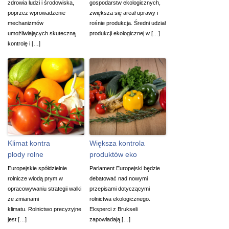
zdrowia ludzi i środowiska,
gospodarstw ekologicznych,
poprzez wprowadzenie
zwiększa się areał uprawy i
mechanizmów
rośnie produkcja. Średni udział
umożliwiających skuteczną
produkcji ekologicznej w […]
kontrolę i […]
Klimat kontra
Większa kontrola
płody rolne
produktów eko
Europejskie spółdzielnie
Parlament Europejski będzie
rolnicze wiodą prym w
debatować nad nowymi
opracowywaniu strategii walki
przepisami dotyczącymi
ze zmianami
rolnictwa ekologicznego.
klimatu. Rolnictwo precyzyjne
Eksperci z Brukseli
jest […]
zapowiadają […]