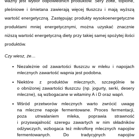
ważny jest wybór odpowiednich produktów. Sery żółte, topione,
pleśniowe i śmietana zawierają więcej tłuszczu i mają wyższą
wartość energetyczną. Zastępując produkty wysokoenergetyczne
produktami mniej energetycznymi, można uzyskać znacznie
niższą wartość energetyczną diety przy takiej samej spożytej ilości
produktów.
Czy wiesz, że…
Niezależnie od zawartości tłuszczu w mleku i napojach
mlecznych zawartość wapnia jest podobna.
Niektóre z produktów mlecznych, szczególnie te
o obniżonej zawartości tłuszczu (np. jogurty, serki, desery
mleczne), są wzbogacane w witaminy A i D oraz wapń.
Wśród przetworów mlecznych warto zwrócić uwagę
na mleczne napoje fermentowane. Proces fermentacji,
poza utrwalaniem mleka, poprawia strawność
i przyswajalność szeregu zawartych w nim składników
odżywczych, wzbogaca też mikroflorę mlecznych napojów
fermentowanych. Do tradycyjnych napojów