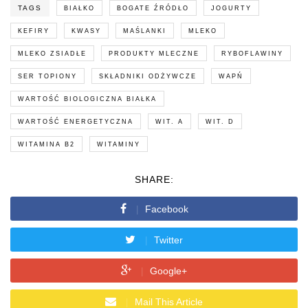
TAGS
BIAŁKO
BOGATE ŹRÓDŁO
JOGURTY
KEFIRY
KWASY
MAŚLANKI
MLEKO
MLEKO ZSIADŁE
PRODUKTY MLECZNE
RYBOFLAWINY
SER TOPIONY
SKŁADNIKI ODŻYWCZE
WAPŃ
WARTOŚĆ BIOLOGICZNA BIAŁKA
WARTOŚĆ ENERGETYCZNA
WIT. A
WIT. D
WITAMINA B2
WITAMINY
SHARE:
Facebook
Twitter
Google+
Mail This Article