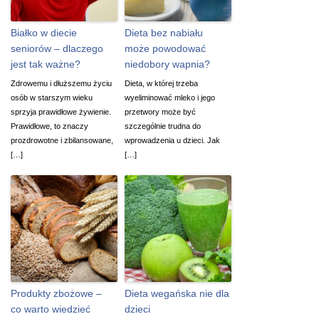
Białko w diecie
Dieta bez nabiału
seniorów – dlaczego
może powodować
jest tak ważne?
niedobory wapnia?
Zdrowemu i dłuższemu życiu
Dieta, w której trzeba
osób w starszym wieku
wyeliminować mleko i jego
sprzyja prawidłowe żywienie.
przetwory może być
Prawidłowe, to znaczy
szczególnie trudna do
prozdrowotne i zbilansowane,
wprowadzenia u dzieci. Jak
[…]
[…]
Produkty zbożowe –
Dieta wegańska nie dla
co warto wiedzieć
dzieci