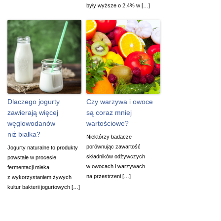
były wyższe o 2,4% w […]
Dlaczego jogurty
Czy warzywa i owoce
zawierają więcej
są coraz mniej
węglowodanów
wartościowe?
niż białka?
Niektórzy badacze
porównując zawartość
Jogurty naturalne to produkty
składników odżywczych
powstałe w procesie
w owocach i warzywach
fermentacji mleka
na przestrzeni […]
z wykorzystaniem żywych
kultur bakterii jogurtowych […]