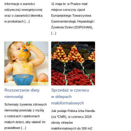
Informacje o wartości
11 maja br. w Pradze miał
odżywczej i energetycznej
miejsce coroczny zjazd
oraz o zawartości błonnika
Europejskiego Towarzystwa
w produktach […]
Gastroenterologii, Hepatologii i
Żywienia Dzieci (ESPGHAN),
[…]
Rozszerzanie diety
Sprzedaż w czerwcu
niemowląt
w sklepach
małoformatowych
Schematy żywienia zdrowych
niemowląt powstały z myślą
Jak podaje Polska Izba Handlu
o rodzicach i opiekunach
(za *CMR), w czerwcu 2018
małych dzieci, aby ułatwić im
obroty sklepów
prawidłowe […]
małoformatowych do 300 m2