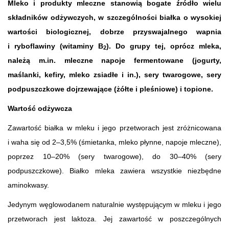
Mleko i produkty mleczne stanowią bogate źródło wielu
składników odżywczych, w szczególności białka o wysokiej
wartości biologicznej, dobrze przyswajalnego wapnia
i ryboflawiny (witaminy B
). Do grupy tej, oprócz mleka,
2
należą m.in. mleczne napoje fermentowane (jogurty,
maślanki, kefiry, mleko zsiadłe i in.), sery twarogowe, sery
podpuszczkowe dojrzewające (żółte i pleśniowe) i topione.
Wartość odżywcza
Zawartość białka w mleku i jego przetworach jest zróżnicowana
i waha się od 2–3,5% (śmietanka, mleko płynne, napoje mleczne),
poprzez 10–20% (sery twarogowe), do 30–40% (sery
podpuszczkowe). Białko mleka zawiera wszystkie niezbędne
aminokwasy.
Jedynym węglowodanem naturalnie występującym w mleku i jego
przetworach jest laktoza. Jej zawartość w poszczególnych