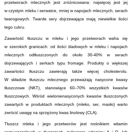
przetworach mlecznych jest zróżnicowana: najwięcej jest jej
w czystym mleku i serwatce, mniej w napojach mlecznych, serach
twarogowych. Twarde sery dojrzewające mają niewielkie ilości
tego cukru.
Zawartość tłuszczu w mleku i jego przetworach waha się
w szerokich granicach: od ilości śladowych w mleku i napojach
mlecznych odtłuszczonych do około 30-40% w serach
dojrzewających i serkach typu fromage. Produkty o większej
zawartości tłuszczu zawierają także więcej cholesterolu.
W składzie tłuszczu mlecznego przeważają nasycone kwasy
tłuszczowe (NKT), stanowiące 60–70% wszystkich kwasów
tłuszczowych. Wśród wielonienasyconych kwasów tłuszczonych
zawartych w produktach mlecznych (mleko, ser, masło) warto
zwrócić uwagę na sprzężony kwas linolowy (CLA).
Tłuszcz mleka i jego przetworów jest nośnikiem witamin
rozpuszczalnych w tłuszczach, zwłaszcza witaminy A i D. Ich