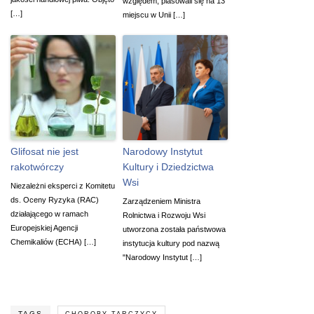
względem, plasowali się na 13
[…]
miejscu w Unii […]
Glifosat nie jest
Narodowy Instytut
rakotwórczy
Kultury i Dziedzictwa
Wsi
Niezależni eksperci z Komitetu
ds. Oceny Ryzyka (RAC)
Zarządzeniem Ministra
działającego w ramach
Rolnictwa i Rozwoju Wsi
Europejskiej Agencji
utworzona została państwowa
Chemikaliów (ECHA) […]
instytucja kultury pod nazwą
"Narodowy Instytut […]
TAGS
CHOROBY TARCZYCY