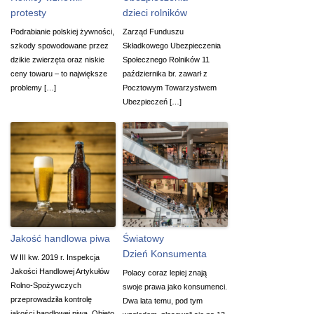
protesty
dzieci rolników
Podrabianie polskiej żywności,
Zarząd Funduszu
szkody spowodowane przez
Składkowego Ubezpieczenia
dzikie zwierzęta oraz niskie
Społecznego Rolników 11
ceny towaru – to największe
października br. zawarł z
problemy […]
Pocztowym Towarzystwem
Ubezpieczeń […]
Jakość handlowa piwa
Światowy
Dzień Konsumenta
W III kw. 2019 r. Inspekcja
Jakości Handlowej Artykułów
Polacy coraz lepiej znają
Rolno-Spożywczych
swoje prawa jako konsumenci.
przeprowadziła kontrolę
Dwa lata temu, pod tym
jakości handlowej piwa. Objęto