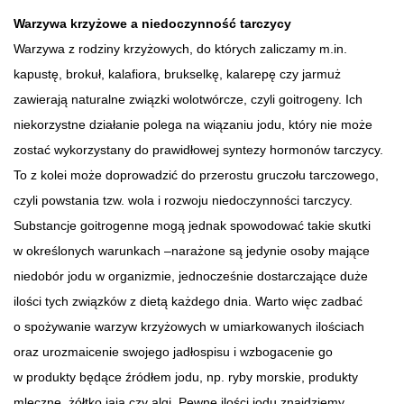
Warzywa krzyżowe a niedoczynność tarczycy
Warzywa z rodziny krzyżowych, do których zaliczamy m.in.
kapustę, brokuł, kalafiora, brukselkę, kalarepę czy jarmuż
zawierają naturalne związki wolotwórcze, czyli goitrogeny. Ich
niekorzystne działanie polega na wiązaniu jodu, który nie może
zostać wykorzystany do prawidłowej syntezy hormonów tarczycy.
To z kolei może doprowadzić do przerostu gruczołu tarczowego,
czyli powstania tzw. wola i rozwoju niedoczynności tarczycy.
Substancje goitrogenne mogą jednak spowodować takie skutki
w określonych warunkach –narażone są jedynie osoby mające
niedobór jodu w organizmie, jednocześnie dostarczające duże
ilości tych związków z dietą każdego dnia. Warto więc zadbać
o spożywanie warzyw krzyżowych w umiarkowanych ilościach
oraz urozmaicenie swojego jadłospisu i wzbogacenie go
w produkty będące źródłem jodu, np. ryby morskie, produkty
mleczne, żółtko jaja czy algi. Pewne ilości jodu znajdziemy