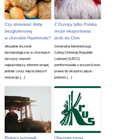
Czy stosować dietę
Z Europy tylko Polska
bezglutenową
może eksportować
w chorobie Hashimoto?
drób do Chin
Aktualnie leczenie
Generalna Administracja
farmakologiczne w chorobach
Celnej Chińskiej Republiki
tarczycy stanowi
Ludowej (GACC)
najważniejszy element terapii,
poinformowała o przywróceniu
jednak coraz więcej danych
prawa do eksportu pięciu
wskazuje […]
polskim […]
Rolnicy wznowili
Ubezpieczenia