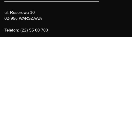
ul. Resorowa 10
02-956 WARSZAWA
Telefon: (22) 55 00 700
Telefon komórkowy: 666 855 557
e-mail: biuro@bpj.com.pl
NIP: 951-21-36-084
REGON: 015897725
INFORMACJE
Regulamin
Polityka Cookies
DZIAŁY GAZETY