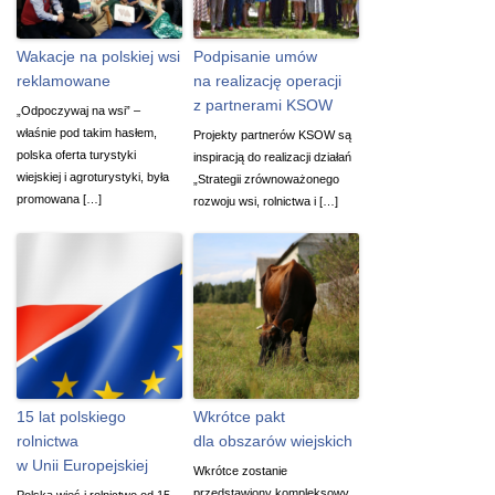
Wakacje na polskiej wsi
Podpisanie umów
reklamowane
na realizację operacji
z partnerami KSOW
„Odpoczywaj na wsi” –
właśnie pod takim hasłem,
Projekty partnerów KSOW są
polska oferta turystyki
inspiracją do realizacji działań
wiejskiej i agroturystyki, była
„Strategii zrównoważonego
promowana […]
rozwoju wsi, rolnictwa i […]
15 lat polskiego
Wkrótce pakt
rolnictwa
dla obszarów wiejskich
w Unii Europejskiej
Wkrótce zostanie
przedstawiony kompleksowy
Polska wieś i rolnictwo od 15