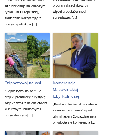
program dla rolników, by
lat funkcjonują na jednolitym
więcej produktów mogli
rynku Unii Europejskiej,
sprzedawać […]
skutecznie korzystając z
unijnych polityk, w […]
Odpoczywaj na wsi
Konferencja
Mazowieckiej
"Odpoczywaj na wsi" - to
Izby Rolniczej
projekt promujący turystykę
wiejską wraz z dziedzictwem
„Polskie rolnictwo dziś i jutro –
kulturowym, kulinarnym i
szanse i zagrożenia” - pod
przyrodniczym […]
takim hasłem 25 października
br. odbyła się konferencja […]