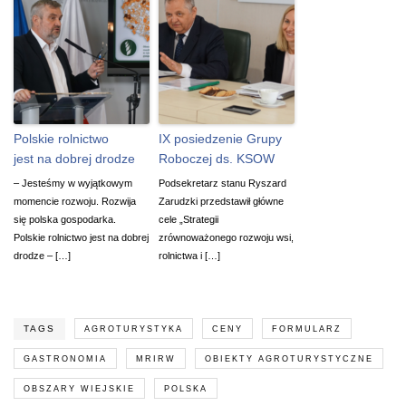
Polskie rolnictwo
IX posiedzenie Grupy
jest na dobrej drodze
Roboczej ds. KSOW
– Jesteśmy w wyjątkowym
Podsekretarz stanu Ryszard
momencie rozwoju. Rozwija
Zarudzki przedstawił główne
się polska gospodarka.
cele „Strategii
Polskie rolnictwo jest na dobrej
zrównoważonego rozwoju wsi,
drodze – […]
rolnictwa i […]
TAGS
AGROTURYSTYKA
CENY
FORMULARZ
GASTRONOMIA
MRIRW
OBIEKTY AGROTURYSTYCZNE
OBSZARY WIEJSKIE
POLSKA