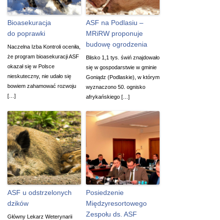
Bioasekuracja
ASF na Podlasiu –
do poprawki
MRiRW proponuje
budowę ogrodzenia
Naczelna Izba Kontroli oceniła,
że program bioasekuracji ASF
Blisko 1,1 tys. świń znajdowało
okazał się w Polsce
się w gospodarstwie w gminie
nieskuteczny, nie udało się
Goniądz (Podlaskie), w którym
bowiem zahamować rozwoju
wyznaczono 50. ognisko
[…]
afrykańskiego […]
ASF u odstrzelonych
Posiedzenie
dzików
Międzyresortowego
Zespołu ds. ASF
Główny Lekarz Weterynarii