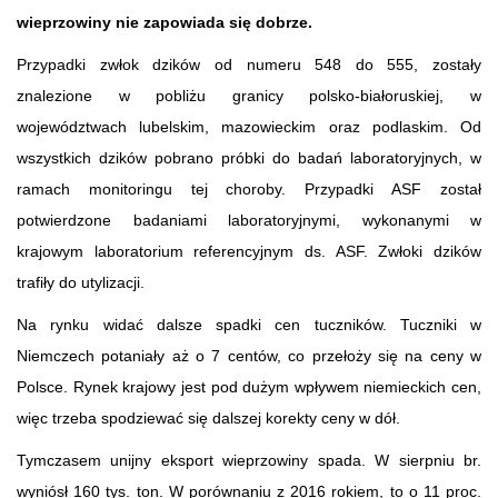
wieprzowiny nie zapowiada się dobrze.
Przypadki zwłok dzików od numeru 548 do 555, zostały
znalezione w pobliżu granicy polsko-białoruskiej, w
województwach lubelskim, mazowieckim oraz podlaskim. Od
wszystkich dzików pobrano próbki do badań laboratoryjnych, w
ramach monitoringu tej choroby. Przypadki ASF został
potwierdzone badaniami laboratoryjnymi, wykonanymi w
krajowym laboratorium referencyjnym ds. ASF. Zwłoki dzików
trafiły do utylizacji.
Na rynku widać dalsze spadki cen tuczników. Tuczniki w
Niemczech potaniały aż o 7 centów, co przełoży się na ceny w
Polsce. Rynek krajowy jest pod dużym wpływem niemieckich cen,
więc trzeba spodziewać się dalszej korekty ceny w dół.
Tymczasem unijny eksport wieprzowiny spada. W sierpniu br.
wyniósł 160 tys. ton. W porównaniu z 2016 rokiem, to o 11 proc.