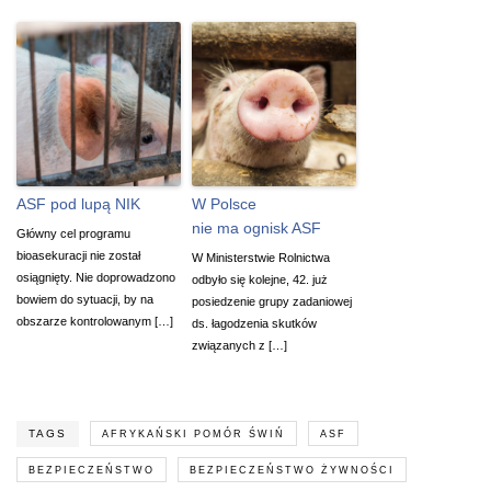
ASF pod lupą NIK
W Polsce
nie ma ognisk ASF
Główny cel programu
bioasekuracji nie został
W Ministerstwie Rolnictwa
osiągnięty. Nie doprowadzono
odbyło się kolejne, 42. już
bowiem do sytuacji, by na
posiedzenie grupy zadaniowej
obszarze kontrolowanym […]
ds. łagodzenia skutków
związanych z […]
TAGS
AFRYKAŃSKI POMÓR ŚWIŃ
ASF
BEZPIECZEŃSTWO
BEZPIECZEŃSTWO ŻYWNOŚCI