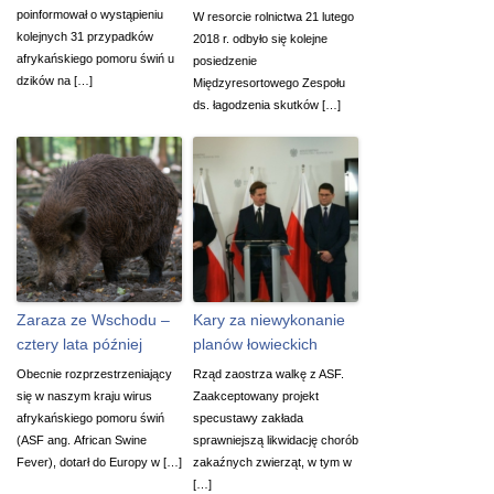
poinformował o wystąpieniu
W resorcie rolnictwa 21 lutego
kolejnych 31 przypadków
2018 r. odbyło się kolejne
afrykańskiego pomoru świń u
posiedzenie
dzików na […]
Międzyresortowego Zespołu
ds. łagodzenia skutków […]
Zaraza ze Wschodu –
Kary za niewykonanie
cztery lata później
planów łowieckich
Obecnie rozprzestrzeniający
Rząd zaostrza walkę z ASF.
się w naszym kraju wirus
Zaakceptowany projekt
afrykańskiego pomoru świń
specustawy zakłada
(ASF ang. African Swine
sprawniejszą likwidację chorób
Fever), dotarł do Europy w […]
zakaźnych zwierząt, w tym w
[…]