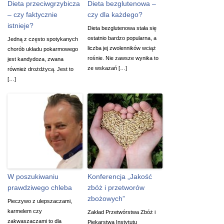
Dieta przeciwgrzybicza
Dieta bezglutenowa –
– czy faktycznie
czy dla każdego?
istnieje?
Dieta bezglutenowa stała się
ostatnio bardzo popularna, a
Jedną z często spotykanych
liczba jej zwolenników wciąż
chorób układu pokarmowego
rośnie. Nie zawsze wynika to
jest kandydoza, zwana
ze wskazań […]
również drożdżycą. Jest to
[…]
W poszukiwaniu
Konferencja „Jakość
prawdziwego chleba
zbóż i przetworów
zbożowych”
Pieczywo z ulepszaczami,
karmelem czy
Zakład Przetwórstwa Zbóż i
zakwaszaczami to dla
Piekarstwa Instytutu