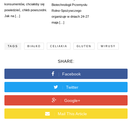
konsumentów, chciałoby się
Biotechnologii Przemysłu
powiedzieć, chleb powszedni.
Rolno-Spożywczego
Jak na […]
organizuje w dniach 24-27
maja […]
TAGS
BIAŁKO
CELIAKIA
GLUTEN
WIRUSY
SHARE:
Facebook
Twitter
Google+
Mail This Article