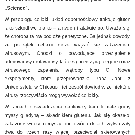
„Science”.
W przebiegu celiakii układ odpornościowy traktuje gluten
jako szkodliwe białko – antygen i atakuje go. Uważa się,
że choroba ta ma podłoże genetyczne. Są jednak dowody,
że początek celiakii może wiązać się zakażeniem
wirusowym. Chodzi o powodujące przeziębienie
adenowirusy i rotawirusy, które są przyczyną biegunki oraz
wirusowego zapalenia wątroby typu C. Nowe
eksperymenty, które przeprowadziła Bana Jabri z
Uniwersytetu w Chicago i jej zespół dowiodły, że niektóre
wirusy rzeczywiście mogą wywołać celiakię.
W ramach doświadczenia naukowcy karmili małe grupy
myszy gliadyną – składnikiem glutenu. Jak się okazało,
zakażone wirusem myszy pod dwóch dniach wytwarzały
dwa do trzech razy więcej przeciwciał skierowanych