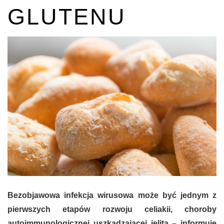
GLUTENU
Bezobjawowa infekcja wirusowa może być jednym z
pierwszych etapów rozwoju celiakii, choroby
autoimmunologicznej uszkadzającej jelita – informuje