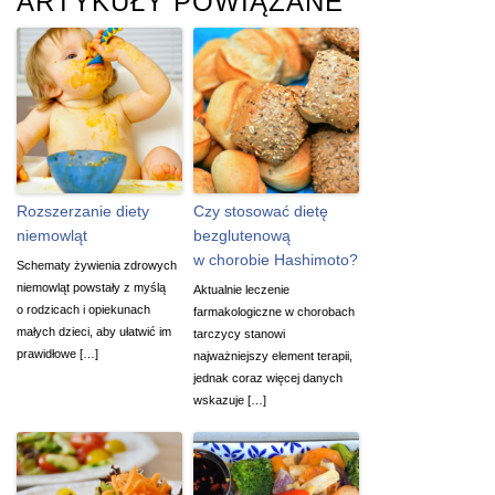
ARTYKUŁY POWIĄZANE
Rozszerzanie diety
Czy stosować dietę
niemowląt
bezglutenową
w chorobie Hashimoto?
Schematy żywienia zdrowych
niemowląt powstały z myślą
Aktualnie leczenie
o rodzicach i opiekunach
farmakologiczne w chorobach
małych dzieci, aby ułatwić im
tarczycy stanowi
prawidłowe […]
najważniejszy element terapii,
jednak coraz więcej danych
wskazuje […]