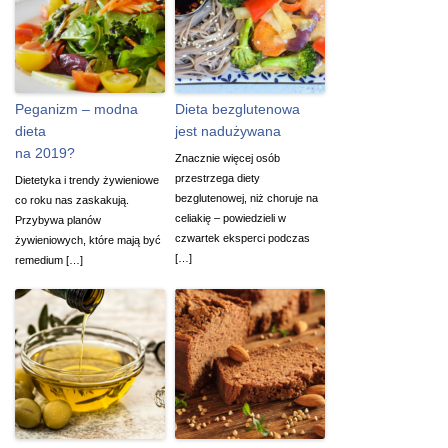
Peganizm – modna
Dieta bezglutenowa
dieta
jest nadużywana
na 2019?
Znacznie więcej osób
przestrzega diety
Dietetyka i trendy żywieniowe
bezglutenowej, niż choruje na
co roku nas zaskakują.
celiakię – powiedzieli w
Przybywa planów
czwartek eksperci podczas
żywieniowych, które mają być
[…]
remedium […]