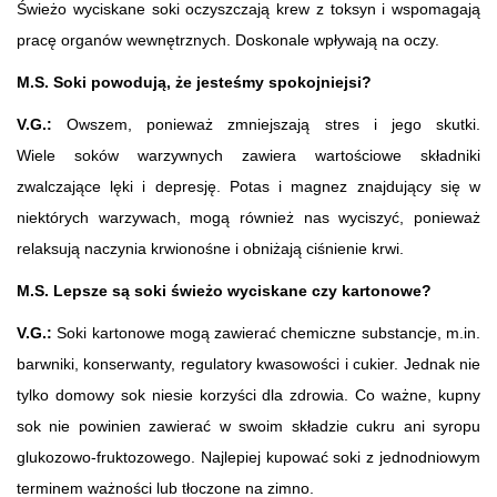
Świeżo wyciskane soki oczyszczają krew z toksyn i wspomagają
pracę organów wewnętrznych. Doskonale wpływają na oczy.
M.S. Soki powodują, że jesteśmy spokojniejsi?
V.G.:
Owszem, ponieważ zmniejszają stres i jego skutki.
Wiele soków warzywnych zawiera wartościowe składniki
zwalczające lęki i depresję. Potas i magnez znajdujący się w
niektórych warzywach, mogą również nas wyciszyć, ponieważ
relaksują naczynia krwionośne i obniżają ciśnienie krwi.
M.S. Lepsze są soki świeżo wyciskane czy kartonowe?
V.G.:
Soki kartonowe mogą zawierać chemiczne substancje, m.in.
barwniki, konserwanty, regulatory kwasowości i cukier. Jednak nie
tylko domowy sok niesie korzyści dla zdrowia. Co ważne, kupny
sok nie powinien zawierać w swoim składzie cukru ani syropu
glukozowo-fruktozowego. Najlepiej kupować soki z jednodniowym
terminem ważności lub tłoczone na zimno.