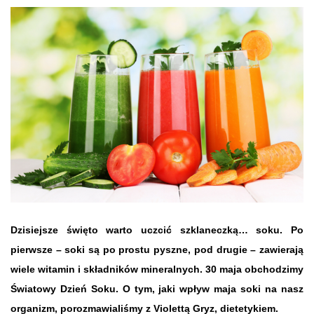
Dzisiejsze święto warto uczcić szklaneczką… soku. Po
pierwsze – soki są po prostu pyszne, pod drugie – zawierają
wiele witamin i składników mineralnych. 30 maja obchodzimy
Światowy Dzień Soku. O tym, jaki wpływ maja soki na nasz
organizm, porozmawialiśmy z Violettą Gryz, dietetykiem.