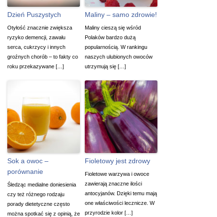
Dzień Puszystych
Maliny – samo zdrowie!
Otyłość znacznie zwiększa
Maliny cieszą się wśród
ryzyko demencji, zawału
Polaków bardzo dużą
serca, cukrzycy i innych
popularnością. W rankingu
groźnych chorób – to fakty co
naszych ulubionych owoców
roku przekazywane […]
utrzymują się […]
Sok a owoc –
Fioletowy jest zdrowy
porównanie
Fioletowe warzywa i owoce
zawierają znaczne ilości
Śledząc medialne doniesienia
antocyjanów. Dzięki temu mają
czy też różnego rodzaju
one właściwości lecznicze. W
porady dietetyczne często
przyrodzie kolor […]
można spotkać się z opinią, że