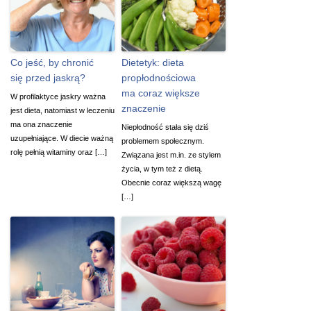
Co jeść, by chronić
Dietetyk: dieta
się przed jaskrą?
propłodnościowa
ma coraz większe
W profilaktyce jaskry ważna
znaczenie
jest dieta, natomiast w leczeniu
ma ona znaczenie
Niepłodność stała się dziś
uzupełniające. W diecie ważną
problemem społecznym.
rolę pełnią witaminy oraz […]
Związana jest m.in. ze stylem
życia, w tym też z dietą.
Obecnie coraz większą wagę
[…]