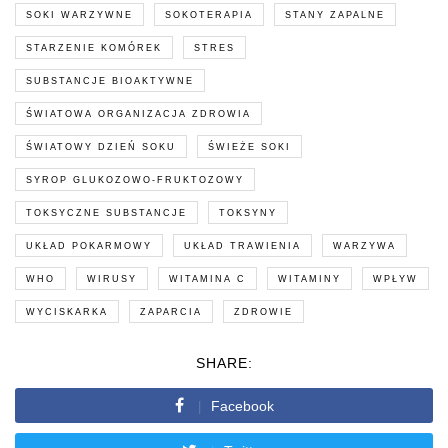
SOKI WARZYWNE
SOKOTERAPIA
STANY ZAPALNE
STARZENIE KOMÓREK
STRES
SUBSTANCJE BIOAKTYWNE
ŚWIATOWA ORGANIZACJA ZDROWIA
ŚWIATOWY DZIEŃ SOKU
ŚWIEŻE SOKI
SYROP GLUKOZOWO-FRUKTOZOWY
TOKSYCZNE SUBSTANCJE
TOKSYNY
UKŁAD POKARMOWY
UKŁAD TRAWIENIA
WARZYWA
WHO
WIRUSY
WITAMINA C
WITAMINY
WPŁYW
WYCISKARKA
ZAPARCIA
ZDROWIE
SHARE:
Facebook