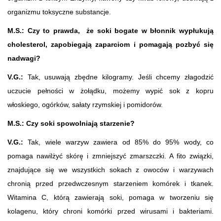
organizmu toksyczne substancje.
M.S.: Czy to prawda, że soki bogate w błonnik wypłukują
cholesterol
, zapobiegają zaparciom i pomagają pozbyć się
nadwagi?
V.G.:
Tak, usuwają zbędne kilogramy. Jeśli chcemy złagodzić
uczucie pełności w żołądku, możemy wypić sok z kopru
włoskiego, ogórków, sałaty rzymskiej i pomidorów.
M.S.: Czy soki spowolniają starzenie?
V.G.:
Tak, wiele warzyw zawiera od 85% do 95% wody, co
pomaga nawilżyć skórę i zmniejszyć zmarszczki. A fito związki,
znajdujące się we wszystkich sokach z owoców i warzywach
chronią przed przedwczesnym starzeniem komórek i tkanek.
Witamina C, którą zawierają soki, pomaga w tworzeniu się
kolagenu, który chroni komórki przed wirusami i bakteriami.