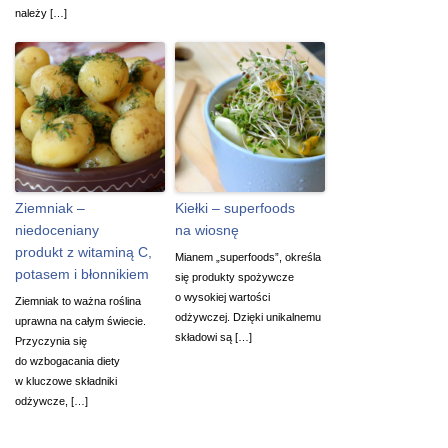
należy […]
Ziemniak –
Kiełki – superfoods
niedoceniany
na wiosnę
produkt z witaminą C,
Mianem „superfoods”, określa
potasem i błonnikiem
się produkty spożywcze
o wysokiej wartości
Ziemniak to ważna roślina
odżywczej. Dzięki unikalnemu
uprawna na całym świecie.
składowi są […]
Przyczynia się
do wzbogacania diety
w kluczowe składniki
odżywcze, […]