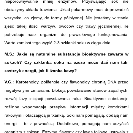
nieporównywalnie mniej enzymów. Przyswajając sok nie
obciążymy układu trawienia. Układ pokarmowy musi doprowadzić
wszystko, co zjemy, do formy półpłynnej. Nie jesteśmy w stanie
zjeść takiej ilości warzyw, owoców czy trawy jęczmiennej, ile
potrzebuje nasz organizm do prawidłowego funkcjonowania.
Warto zamiast tego wypić 2-3 szklanki soku w ciągu dnia.
M.S.:
Jakie są naturalne substancje bioaktywne zawarte w
sokach
? Czy szklanka soku na czczo może dać nam taki
zastrzyk energii, jak filiżanka kawy?
V.G.:
Karotenoidy, polifenole czy flawonoidy chronią DNA przed
negatywnymi zmianami. Blokują powstawanie stanów zapalnych,
rozwój fazy inicjacji powstawania raka. Bioaktywne substancje
roślinne wspomagają przepływ informacji między komórkami
rakowymi i otaczającą je tkanką. Soki nam pomagają, dodają nam
energii – to z pewnością. Dodatkowo, pomagają nam oczyścić
organizm z toksyn. Enzymy, flawony czy kwas foliowy, usuwają z