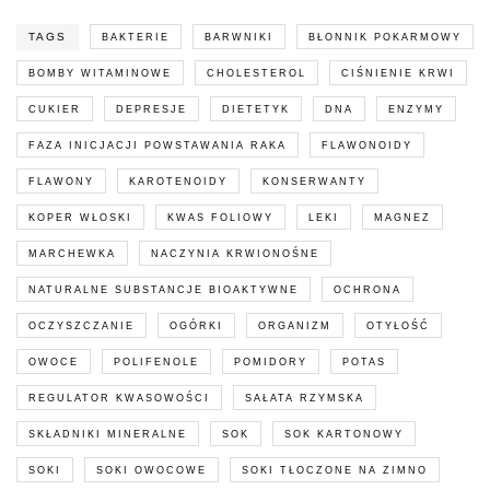
TAGS
BAKTERIE
BARWNIKI
BŁONNIK POKARMOWY
BOMBY WITAMINOWE
CHOLESTEROL
CIŚNIENIE KRWI
CUKIER
DEPRESJE
DIETETYK
DNA
ENZYMY
FAZA INICJACJI POWSTAWANIA RAKA
FLAWONOIDY
FLAWONY
KAROTENOIDY
KONSERWANTY
KOPER WŁOSKI
KWAS FOLIOWY
LEKI
MAGNEZ
MARCHEWKA
NACZYNIA KRWIONOŚNE
NATURALNE SUBSTANCJE BIOAKTYWNE
OCHRONA
OCZYSZCZANIE
OGÓRKI
ORGANIZM
OTYŁOŚĆ
OWOCE
POLIFENOLE
POMIDORY
POTAS
REGULATOR KWASOWOŚCI
SAŁATA RZYMSKA
SKŁADNIKI MINERALNE
SOK
SOK KARTONOWY
SOKI
SOKI OWOCOWE
SOKI TŁOCZONE NA ZIMNO