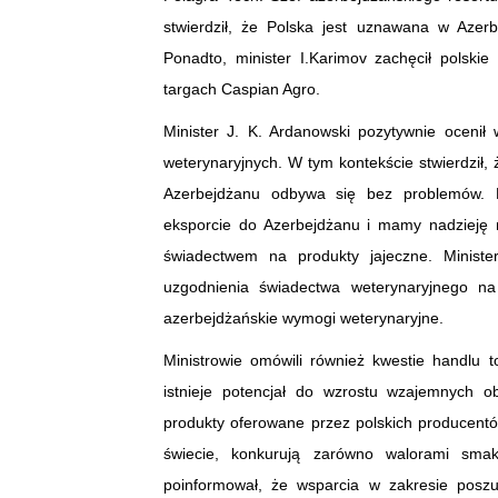
stwierdził, że Polska jest uznawana w Aze
Ponadto, minister I.Karimov zachęcił polski
targach Caspian Agro.
Minister J. K. Ardanowski pozytywnie ocenił w
weterynaryjnych. W tym kontekście stwierdził,
Azerbejdżanu odbywa się bez problemów. D
eksporcie do Azerbejdżanu i mamy nadzieję n
świadectwem na produkty jajeczne. Ministe
uzgodnienia świadectwa weterynaryjnego na
azerbejdżańskie wymogi weterynaryjne.
Ministrowie omówili również kwestie handlu 
istnieje potencjał do wzrostu wzajemnych ob
produkty oferowane przez polskich producen
świecie, konkurują zarówno walorami smak
poinformował, że wsparcia w zakresie poszu