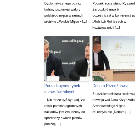
Dyplomatycznego po raz
Podsekretarz stanu Ryszard
kolejny poznawali walory
Zarudzki 6 maja br.
polskiego mięsa w ramach
uczestniczył w konferencji pt
projektu ,,Polskie Mięso - […]
„Rola Izb Rolniczych w
kształtowaniu i […]
Porządkujemy rynek
Debata Przedżniwna
surowców rolnych
Z udziałem ministra rolnictwa 
– Nie może być sytuacji, że
rozwoju wsi Jana Krzysztofa
rolnik pomimo ogromnych
Ardanowskiego 4 lipca
nakładów jest zmuszony do
br. odbyła się „Debata […]
sprzedaży swoich plonów
poniżej […]