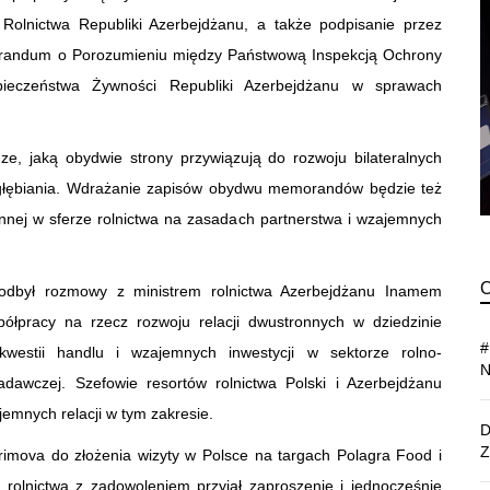
m Rolnictwa Republiki Azerbejdżanu, a także podpisanie przez
morandum o Porozumieniu między Państwową Inspekcją Ochrony
ieczeństwa Żywności Republiki Azerbejdżanu w sprawach
, jaką obydwie strony przywiązują do rozwoju bilateralnych
 pogłębiania. Wdrażanie zapisów obydwu memorandów będzie też
onnej w sferze rolnictwa na zasadach partnerstwa i wzajemnych
i odbył rozmowy z ministrem rolnictwa Azerbejdżanu Inamem
półpracy na rzecz rozwoju relacji dwustronnych w dziedzinie
kwestii handlu i wzajemnych inwestycji w sektorze rolno-
awczej. Szefowie resortów rolnictwa Polski i Azerbejdżanu
ajemnych relacji w tym zakresie.
Karimova do złożenia wizyty w Polsce na targach Polagra Food i
 rolnictwa z zadowoleniem przyjął zaproszenie i jednocześnie