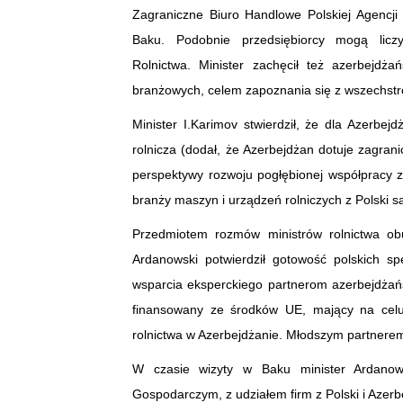
Zagraniczne Biuro Handlowe Polskiej Agencji 
Baku. Podobnie przedsiębiorcy mogą lic
Rolnictwa. Minister zachęcił też azerbejdż
branżowych, celem zapoznania się z wszechstr
Minister I.Karimov stwierdził, że dla Azerbej
rolnicza (dodał, że Azerbejdżan dotuje zagrani
perspektywy rozwoju pogłębionej współpracy z 
branży maszyn i urządzeń rolniczych z Polski
Przedmiotem rozmów ministrów rolnictwa obu
Ardanowski potwierdził gotowość polskich sp
wsparcia eksperckiego partnerom azerbejdżańs
finansowany ze środków UE, mający na celu
rolnictwa w Azerbejdżanie. Młodszym partnerem 
W czasie wizyty w Baku minister Ardanows
Gospodarczym, z udziałem firm z Polski i Azer