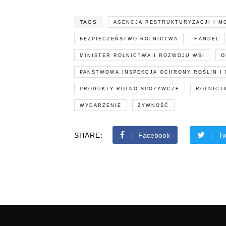
TAGS
AGENCJA RESTRUKTURYZACJI I M
BEZPIECZEŃSTWO ROLNICTWA
HANDEL
MINISTER ROLNICTWA I ROZWOJU WSI
O
PAŃSTWOWA INSPEKCJA OCHRONY ROŚLIN I
PRODUKTY ROLNO-SPOŻYWCZE
ROLNICT
WYDARZENIE
ŻYWNOŚĆ
SHARE:
Facebook
Tw