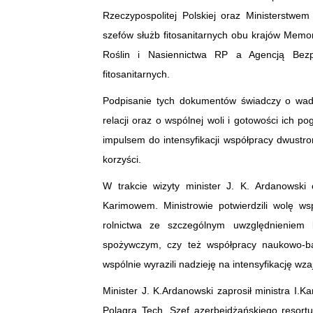
Rzeczypospolitej Polskiej oraz Ministerstwe
szefów służb fitosanitarnych obu krajów Me
Roślin i Nasiennictwa RP a Agencją Bezp
fitosanitarnych.
Podpisanie tych dokumentów świadczy o wadze
relacji oraz o wspólnej woli i gotowości ich
impulsem do intensyfikacji współpracy dwustr
korzyści.
W trakcie wizyty minister J. K. Ardanowsk
Karimowem. Ministrowie potwierdzili wolę ws
rolnictwa ze szczególnym uwzględnieniem 
spożywczym, czy też współpracy naukowo-bad
wspólnie wyrazili nadzieję na intensyfikację wz
Minister J. K.Ardanowski zaprosił ministra I.
Polagra Tech. Szef azerbejdżańskiego resortu