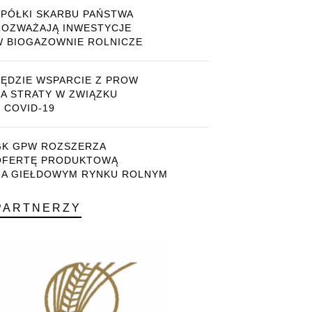
SPÓŁKI SKARBU PAŃSTWA
ROZWAŻAJĄ INWESTYCJE
W BIOGAZOWNIE ROLNICZE
BĘDZIE WSPARCIE Z PROW
ZA STRATY W ZWIĄZKU
 COVID-19
GK GPW ROZSZERZA
OFERTĘ PRODUKTOWĄ
NA GIEŁDOWYM RYNKU ROLNYM
PARTNERZY