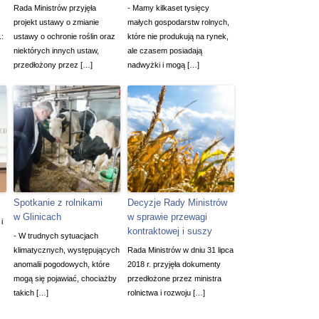
Rada Ministrów przyjęła
- Mamy kilkaset tysięcy
projekt ustawy o zmianie
małych gospodarstw rolnych,
.:
ustawy o ochronie roślin oraz
które nie produkują na rynek,
niektórych innych ustaw,
ale czasem posiadają
przedłożony przez […]
nadwyżki i mogą […]
Spotkanie z rolnikami
Decyzje Rady Ministrów
w Glinicach
w sprawie przewagi
i
kontraktowej i suszy
- W trudnych sytuacjach
klimatycznych, występujących
Rada Ministrów w dniu 31 lipca
anomalii pogodowych, które
2018 r. przyjęła dokumenty
mogą się pojawiać, chociażby
przedłożone przez ministra
takich […]
rolnictwa i rozwoju […]