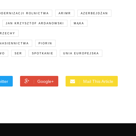
ODERNIZACJI ROLNICTWA
ARIMR
AZERBEJDŻAN
JAN KRZYSZTOF ARDANOWSKI
MĄKA
RZECHY
 NASIENNICTWA
PIORIN
WO
SER
SPOTKANIE
UNIA EUROPEJSKA
itter
Google+
Mail This Article