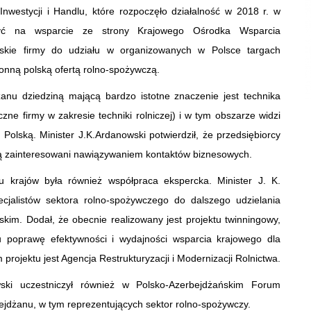
Inwestycji i Handlu, które rozpoczęło działalność w 2018 r. w
zyć na wsparcie ze strony Krajowego Ośrodka Wsparcia
ańskie firmy do udziału w organizowanych w Polsce targach
onną polską ofertą rolno-spożywczą.
dżanu dziedziną mającą bardzo istotne znaczenie jest technika
czne firmy w zakresie techniki rolniczej) i w tym obszarze widzi
Polską. Minister J.K.Ardanowski potwierdził, że przedsiębiorcy
 są zainteresowani nawiązywaniem kontaktów biznesowych.
 krajów była również współpraca ekspercka. Minister J. K.
ecjalistów sektora rolno-spożywczego do dalszego udzielania
kim. Dodał, że obecnie realizowany jest projektu twinningowy,
 poprawę efektywności i wydajności wsparcia krajowego dla
projektu jest Agencja Restrukturyzacji i Modernizacji Rolnictwa.
ki uczestniczył również w Polsko-Azerbejdżańskim Forum
bejdżanu, w tym reprezentujących sektor rolno-spożywczy.