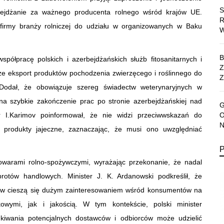
rbejdżanie za ważnego producenta rolnego wśród krajów UE.
e firmy branży rolniczej do udziału w organizowanych w Baku
spółpracę polskich i azerbejdżańskich służb fitosanitarnych i
 że eksport produktów pochodzenia zwierzęcego i roślinnego do
Z
odał, że obowiązuje szereg świadectw weterynaryjnych w
a szybkie zakończenie prac po stronie azerbejdżańskiej nad
r I.Karimov poinformował, że nie widzi przeciwwskazań do
 produkty jajeczne, zaznaczając, że musi ono uwzględniać
towarami rolno-spożywczymi, wyrażając przekonanie, że nadal
rotów handlowych. Minister J. K. Ardanowski podkreślił, że
tów cieszą się dużym zainteresowaniem wśród konsumentów na
owymi, jak i jakością. W tym kontekście, polski minister
kiwania potencjalnych dostawców i odbiorców może udzielić