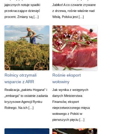
jajecznych notuje spadki
Jabłko! A co czwarte zrywane
przekraczające dziesięć
z drzewa, rośnie właśnie nad
procent. Zmiany są […]
Wisłą. Polska jest […]
Rolnicy otrzymali
Rośnie eksport
wsparcie z ARR
wołowiny
Realizacja „pakietu Hogana” i
Jak wynika z wstępnych
„embarga” to ostatnie zadania
danych Ministerstwa
kryzysowe Agencji Rynku
Finansów, eksport
Rolnego. Na ich […]
nieprzetworzonego mięsa
wołowego z Polski w
pierwszych pięciu […]