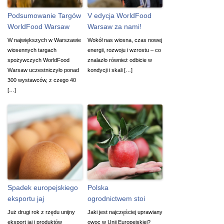
Podsumowanie Targów
V edycja WorldFood
WorldFood Warsaw
Warsaw za nami!
W największych w Warszawie
Wokół nas wiosna, czas nowej
wiosennych targach
energii, rozwoju i wzrostu – co
spożywczych WorldFood
znalazło również odbicie w
Warsaw uczestniczyło ponad
kondycji i skali […]
300 wystawców, z czego 40
[…]
Spadek europejskiego
Polska
eksportu jaj
ogrodnictwem stoi
Już drugi rok z rzędu unijny
Jaki jest najczęściej uprawiany
eksport jaj i produktów
owoc w Unii Europejskiej?