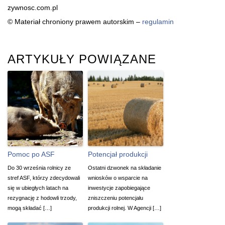
zywnosc.com.pl
© Materiał chroniony prawem autorskim –
regulamin
ARTYKUŁY POWIĄZANE
Pomoc po ASF
Potencjał produkcji
Do 30 września rolnicy ze
Ostatni dzwonek na składanie
stref ASF, którzy zdecydowali
wniosków o wsparcie na
się w ubiegłych latach na
inwestycje zapobiegające
rezygnację z hodowli trzody,
zniszczeniu potencjału
mogą składać […]
produkcji rolnej. W Agencji […]