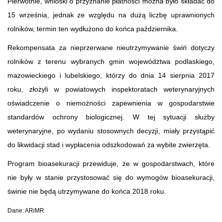
Pierwotnie, wnioski o przyznanie płatności można było składać do
15 września, jednak ze względu na dużą liczbę uprawnionych
rolników, termin ten wydłużono do końca października.
Rekompensata za nieprzerwane nieutrzymywanie świń dotyczy
rolników z terenu wybranych gmin województwa podlaskiego,
mazowieckiego i lubelskiego, którzy do dnia 14 sierpnia 2017
roku, złożyli w powiatowych inspektoratach weterynaryjnych
oświadczenie o niemożności zapewnienia w gospodarstwie
standardów ochrony biologicznej. W tej sytuacji służby
weterynaryjne, po wydaniu stosownych decyzji, miały przystąpić
do likwidacji stad i wypłacenia odszkodowań za wybite zwierzęta.
Program bioasekuracji przewiduje, że w gospodarstwach, które
nie były w stanie przystosować się do wymogów bioasekuracji,
świnie nie będą utrzymywane do końca 2018 roku.
Dane: ARiMR