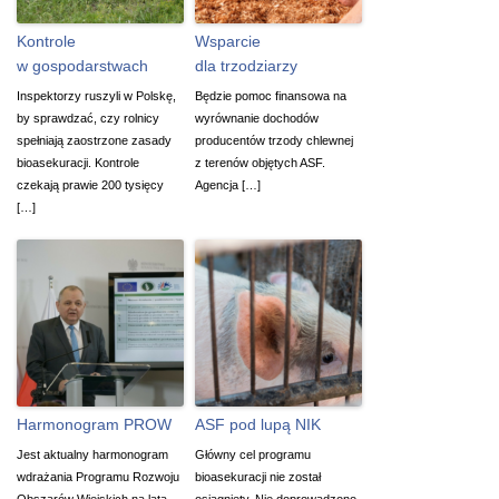
Kontrole
Wsparcie
w gospodarstwach
dla trzodziarzy
Inspektorzy ruszyli w Polskę,
Będzie pomoc finansowa na
by sprawdzać, czy rolnicy
wyrównanie dochodów
spełniają zaostrzone zasady
producentów trzody chlewnej
bioasekuracji. Kontrole
z terenów objętych ASF.
czekają prawie 200 tysięcy
Agencja […]
[…]
Harmonogram PROW
ASF pod lupą NIK
Jest aktualny harmonogram
Główny cel programu
wdrażania Programu Rozwoju
bioasekuracji nie został
Obszarów Wiejskich na lata
osiągnięty. Nie doprowadzono