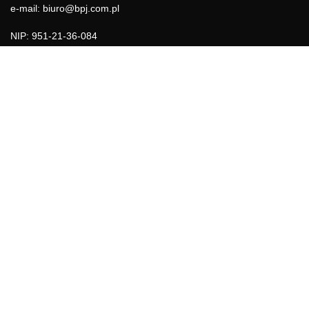
e-mail: biuro@bpj.com.pl
NIP: 951-21-36-084
REGON: 015897725
INFORMACJE
Regulamin
Polityka Cookies
DZIAŁY GAZETY
Aktualności
Bezpieczeństwo i jakość żywności
Prawo
Pest Control