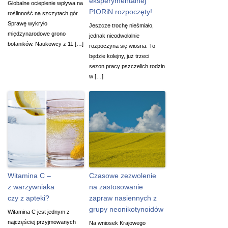
eksperymentalnej
Globalne ocieplenie wpływa na
PIORiN rozpoczęty!
roślinność na szczytach gór.
Sprawę wykryło
Jeszcze trochę nieśmiało,
międzynarodowe grono
jednak nieodwołalnie
botaników. Naukowcy z 11 […]
rozpoczyna się wiosna. To
będzie kolejny, już trzeci
sezon pracy pszczelich rodzin
w […]
Witamina C –
Czasowe zezwolenie
z warzywniaka
na zastosowanie
czy z apteki?
zapraw nasiennych z
grupy neonikotynoidów
Witamina C jest jednym z
najczęściej przyjmowanych
Na wniosek Krajowego