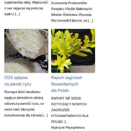
suplementów diety. Większość
Zrzeszenia Producentów
z nas sięga po nią podczas
Rzepaku i Roślin Białkowych
walki z […]
Minister Rolnictwa i Rozwoju
Wsi zezwolił 9 lipca br. na […]
CO2 wpływa
Raport zagrożeń
na jakość ryżu
fitosanitarnych
dla Polski
Rosnące ilości dwutlenku
węgla w atmosferze obniżą
RAPORT NR 3/2018
odżywczą wartość ryżu, co
DOTYCZĄCY NOWYCH
może mieć olbrzymie
ZAGROŻEŃ
konsekwencje dla zdrowia […]
FITOSANITARNYCH DLA
POLSKI. 1.
Wykrycie Phytophthora