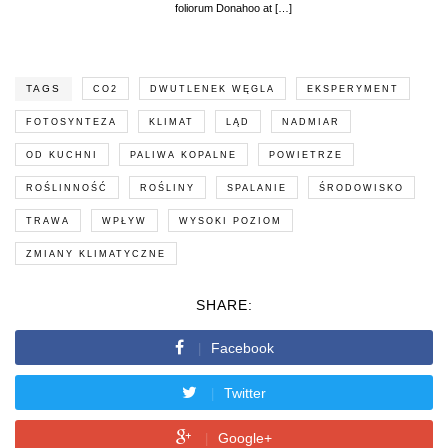
foliorum Donahoo at […]
TAGS
CO2
DWUTLENEK WĘGLA
EKSPERYMENT
FOTOSYNTEZA
KLIMAT
LĄD
NADMIAR
OD KUCHNI
PALIWA KOPALNE
POWIETRZE
ROŚLINNOŚĆ
ROŚLINY
SPALANIE
ŚRODOWISKO
TRAWA
WPŁYW
WYSOKI POZIOM
ZMIANY KLIMATYCZNE
SHARE:
Facebook
Twitter
Google+