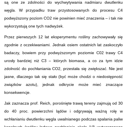
są one ze zdolności do wychwytywania nadmiaru dwutlenku
węgla. W przypadku traw przystosowanych do procesu C4
podwyższony poziom CO2 nie powinien mieć znaczenia – i tak nie
wykorzystują one tych nadwyżek.
Przez pierwszych 12 lat eksperymentu rośliny zachowywały się
zgodnie z oczekiwaniami. Jednak osiem ostatnich lat zaskoczyło
badaczy, bowiem przy podwyższonym poziomie C02 trawy C4
urosły bardziej niż C3 – których biomasa, a co za tym idzie
zdolność do pochłaniania CO2, przestała się zwiększać. Nie jest
jasne, dlaczego tak się stało (być może chodzi o niedostępność
związków azotu), jednak odkrycie może mieć znaczące
konsekwencje.
Jak zaznacza prof. Reich, porośnięte trawą tereny zajmują od 30
do 40 proc. powierzchni lądów i odgrywają ważną rolę w
wchłanianiu dwutlenku węgla uwalnianego podczas spalania paliw
kopalnych (rośliny lądowe pochłaniają około 1/3 wytwarzanego