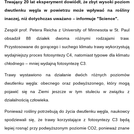
Trwający 20 lat eksperyment dowiódł, że zbyt wysoki poziom
dwutlenku węgla w powietrzu może wpływać na rośliny
inaczej, niż dotychczas uważano – informuje "Science".
Zespół prof. Petera Reicha z University of Minnesota w St. Paul
obsadził 88 działek dwoma różnymi rodzajami traw.
Przystosowane do gorącego i suchego klimatu trawy wykorzystują
wydajniejszy proces fotosyntezy C4, natomiast typowe dla klimatu
chłodnego – mniej wydajną fotosyntezę C3.
Trawy wystawiono na działanie dwóch różnych poziomów
dwutlenku węgla: obecnego oraz podwyższonego, który mogą
pojawić się na Ziemi jeszcze w tym stuleciu w związku z
działalnością człowieka.
Ponieważ rośliny potrzebują do życia dwutlenku węgla, naukowcy
spodziewali się, że trawy korzystające z fotosyntezy C3 będą
lepiej rosnąć przy podwyższonym poziomie CO2, ponieważ znane