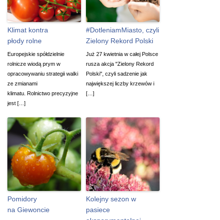
Klimat kontra
#DotleniamMiasto, czyli
płody rolne
Zielony Rekord Polski
Europejskie spółdzielnie
Już 27 kwietnia w całej Polsce
rolnicze wiodą prym w
rusza akcja "Zielony Rekord
opracowywaniu strategii walki
Polski", czyli sadzenie jak
ze zmianami
największej liczby krzewów i
klimatu. Rolnictwo precyzyjne
[…]
jest […]
Pomidory
Kolejny sezon w
na Giewoncie
pasiece