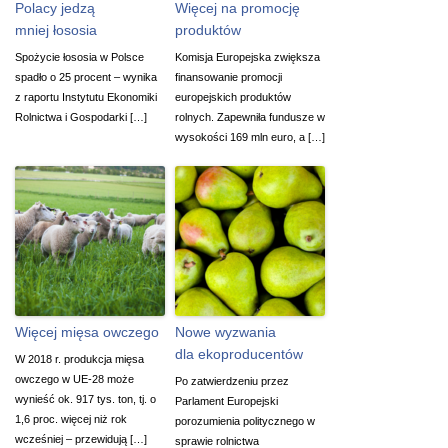
Polacy jedzą
Więcej na promocję
mniej łososia
produktów
Spożycie łososia w Polsce
Komisja Europejska zwiększa
spadło o 25 procent – wynika
finansowanie promocji
z raportu Instytutu Ekonomiki
europejskich produktów
Rolnictwa i Gospodarki […]
rolnych. Zapewniła fundusze w
wysokości 169 mln euro, a […]
Więcej mięsa owczego
Nowe wyzwania
dla ekoproducentów
W 2018 r. produkcja mięsa
owczego w UE-28 może
Po zatwierdzeniu przez
wynieść ok. 917 tys. ton, tj. o
Parlament Europejski
1,6 proc. więcej niż rok
porozumienia politycznego w
wcześniej – przewidują […]
sprawie rolnictwa