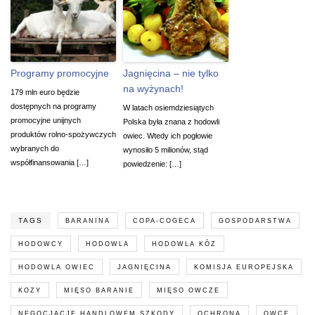
Programy promocyjne
Jagnięcina – nie tylko
na wyżynach!
179 mln euro będzie
dostępnych na programy
W latach osiemdziesiątych
promocyjne unijnych
Polska była znana z hodowli
produktów rolno-spożywczych
owiec. Wtedy ich pogłowie
wybranych do
wynosiło 5 milionów, stąd
współfinansowania […]
powiedzenie: […]
TAGS
BARANINA
COPA-COGECA
GOSPODARSTWA
HODOWCY
HODOWLA
HODOWLA KÓZ
HODOWLA OWIEC
JAGNIĘCINA
KOMISJA EUROPEJSKA
KOZY
MIĘSO BARANIE
MIĘSO OWCZE
NEGOCJACJE HANDLOWEM SZKODY
OCHRONA
OWCE