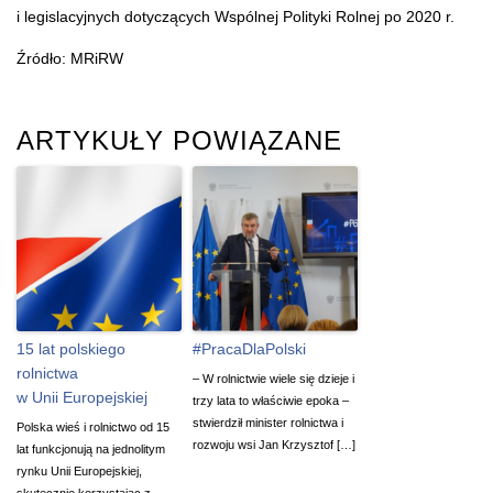
i legislacyjnych dotyczących Wspólnej Polityki Rolnej po 2020 r.
Źródło: MRiRW
ARTYKUŁY POWIĄZANE
15 lat polskiego
#PracaDlaPolski
rolnictwa
– W rolnictwie wiele się dzieje i
w Unii Europejskiej
trzy lata to właściwie epoka –
stwierdził minister rolnictwa i
Polska wieś i rolnictwo od 15
rozwoju wsi Jan Krzysztof […]
lat funkcjonują na jednolitym
rynku Unii Europejskiej,
skutecznie korzystając z