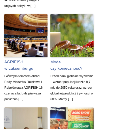
unijnych polityk, w […]
AGRIFISH
Moda
w Luksemburgu
czy konieczność?
Głównym tematem obrad
Przed nami globalne wyzwania
Rady Ministrów Rolnictwa i
– wzrost populacji ludzi o 9,7
Rybołówstwa AGRiFISH 18
mld do 2050 roku oraz wzrost
czerwca br. była pierwsza
globalnej produkcji żywności o
publiczna […]
60%. Mamy […]