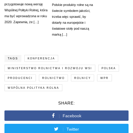
przygotowuje nową wersję
Polskie produkty rolne są na
Wspólnej Polityki Rolnej, która
świecie symbolem jakości,
ma być wprowadzona w roku
trzeba więc sprawić, by
2020. Zapewnia, że […]
dotarły na europejskie i
światowe stoły pod naszą
marką […]
TAGS
KONFERENCJA
MINISTERSTWO ROLNICTWA I ROZWOJU WSI
POLSKA
PRODUCENCI
ROLNICTWO
ROLNICY
WPR
WSPÓLNA POLITYKA ROLNA
SHARE:
Facebook
Twitter