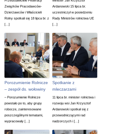
Przedstawiciele Federacji
Minister Jan Krzysztof
Związków Pracodawców-
Ardanowski 15 lipca br.
Dzierżawców i Właścicieli
uczestniczył w posiedzeniu
Rolny spotkali się 18 lipca br. z
Rady Ministrów rolnictwa UE
[…]
[…]
Porozumienie Rolnicze
Spotkanie z
– zespół ds. wołowiny
mleczarzami
– Porozumienie Rolnicze
11 lipca br. minister rolnictwa i
powstało po to, aby grupy
rozwoju wsi Jan Krzysztof
robocze, zainteresowane
Ardanowski spotkał się z
poszczególnymi tematami,
przewodniczącymi rad
wypracowały […]
nadzorczych i […]