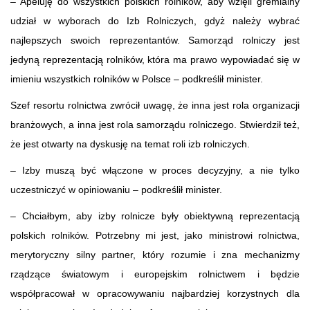
– Apeluję do wszystkich polskich rolników, aby wzięli gremialny
udział w wyborach do Izb Rolniczych, gdyż należy wybrać
najlepszych swoich reprezentantów. Samorząd rolniczy jest
jedyną reprezentacją rolników, która ma prawo wypowiadać się w
imieniu wszystkich rolników w Polsce – podkreślił minister.
Szef resortu rolnictwa zwrócił uwagę, że inna jest rola organizacji
branżowych, a inna jest rola samorządu rolniczego. Stwierdził też,
że jest otwarty na dyskusję na temat roli izb rolniczych.
– Izby muszą być włączone w proces decyzyjny, a nie tylko
uczestniczyć w opiniowaniu – podkreślił minister.
– Chciałbym, aby izby rolnicze były obiektywną reprezentacją
polskich rolników. Potrzebny mi jest, jako ministrowi rolnictwa,
merytoryczny silny partner, który rozumie i zna mechanizmy
rządzące światowym i europejskim rolnictwem i będzie
współpracował w opracowywaniu najbardziej korzystnych dla