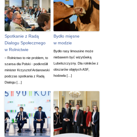
Spotkanie z Radą
Bydło mięsne
Dialogu Społecznego
w modzie
w Rolnictwie
Bydło rasy limousine może
niebawem być wizytówką
– Rolnictwo to nie problem, to
Lubelszczyzny. Dla rolników z
szansa dla Polski - podkreślił
obszarów objętych ASF,
minister Krzysztof Ardanowski
hodowla […]
podczas spotkania z Radą
Dialogu […]