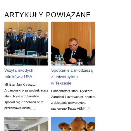
ARTYKUŁY POWIĄZANE
Wizyta młodych
Spotkanie z młodzieżą
rolników z USA
z uniwersytetu
w Teksasie
Minister Jan Krzysztof
Ardanowski oraz podsekretarz
Podsekretarz stanu Ryszard
stanu Ryszard Zarudzki
Zarudzki 7 czerwca br. spotkał
spotkali się 7 czerwca br. z
z delegacją uniwersytetu
przedstawicielami […]
stanowego Texas A&M […]