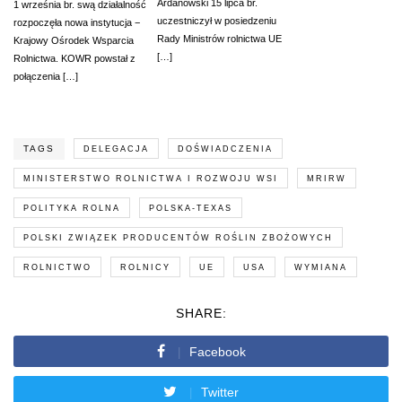
Ardanowski 15 lipca br.
1 września br. swą działalność
uczestniczył w posiedzeniu
rozpoczęła nowa instytucja −
Rady Ministrów rolnictwa UE
Krajowy Ośrodek Wsparcia
[…]
Rolnictwa. KOWR powstał z
połączenia […]
TAGS
DELEGACJA
DOŚWIADCZENIA
MINISTERSTWO ROLNICTWA I ROZWOJU WSI
MRIRW
POLITYKA ROLNA
POLSKA-TEXAS
POLSKI ZWIĄZEK PRODUCENTÓW ROŚLIN ZBOŻOWYCH
ROLNICTWO
ROLNICY
UE
USA
WYMIANA
SHARE:
Facebook
Twitter