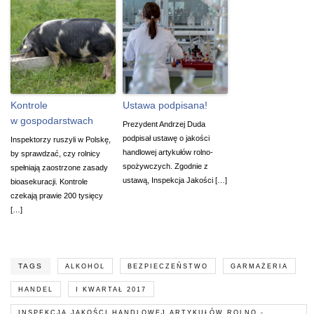
Kontrole
Ustawa podpisana!
w gospodarstwach
Prezydent Andrzej Duda
podpisał ustawę o jakości
Inspektorzy ruszyli w Polskę,
handlowej artykułów rolno-
by sprawdzać, czy rolnicy
spożywczych. Zgodnie z
spełniają zaostrzone zasady
ustawą, Inspekcja Jakości […]
bioasekuracji. Kontrole
czekają prawie 200 tysięcy
[…]
TAGS
ALKOHOL
BEZPIECZEŃSTWO
GARMAŻERIA
HANDEL
I KWARTAŁ 2017
INSPEKCJA JAKOŚCI HANDLOWEJ ARTYKUŁÓW ROLNO -