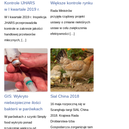
Kontrole IJHARS
Większe kontrole rynku
w I kwartale 2019 r.
Rada Ministrów
przyjęła rządowy projekt
W I kwartale 2019 r. Inspekcja
ustawy o zmianie niektórych
JHARS przeprowadziła
ustaw w celu zwiększenia
kontrole w zakresie jakości
efektywności […]
handlowej przetworów
mlecznych, […]
GIS: Wykryto
Sial China 2018
niebezpieczne ilości
16 maja rozpoczną się w
bakterii w parówkach
Szanghaju targi SIAL China
2018. Krajowa Rada
W parówkach z szynki Simply
Drobiarstwa-Izba
food wykryto ponad
Gospodarcza zorganizuje tam
trzykrotnie większą od