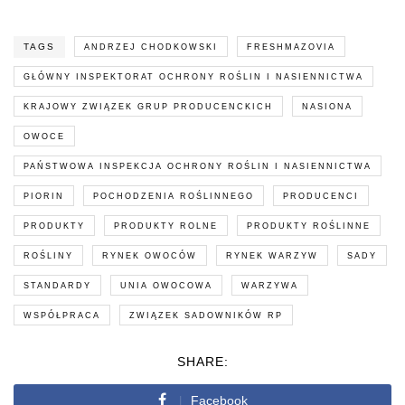
TAGS
ANDRZEJ CHODKOWSKI
FRESHMAZOVIA
GŁÓWNY INSPEKTORAT OCHRONY ROŚLIN I NASIENNICTWA
KRAJOWY ZWIĄZEK GRUP PRODUCENCKICH
NASIONA
OWOCE
PAŃSTWOWA INSPEKCJA OCHRONY ROŚLIN I NASIENNICTWA
PIORIN
POCHODZENIA ROŚLINNEGO
PRODUCENCI
PRODUKTY
PRODUKTY ROLNE
PRODUKTY ROŚLINNE
ROŚLINY
RYNEK OWOCÓW
RYNEK WARZYW
SADY
STANDARDY
UNIA OWOCOWA
WARZYWA
WSPÓŁPRACA
ZWIĄZEK SADOWNIKÓW RP
SHARE:
Facebook