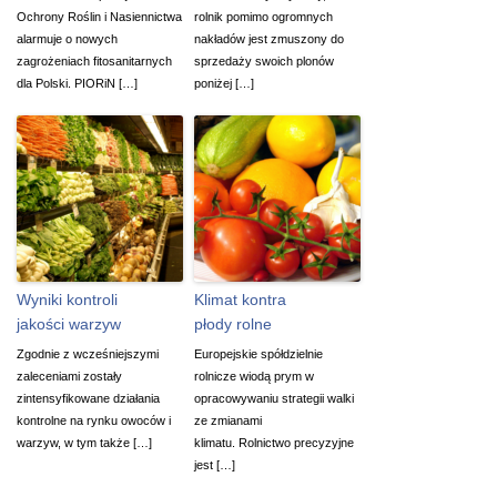
Ochrony Roślin i Nasiennictwa
rolnik pomimo ogromnych
alarmuje o nowych
nakładów jest zmuszony do
zagrożeniach fitosanitarnych
sprzedaży swoich plonów
dla Polski. PIORiN […]
poniżej […]
Wyniki kontroli
Klimat kontra
jakości warzyw
płody rolne
Zgodnie z wcześniejszymi
Europejskie spółdzielnie
zaleceniami zostały
rolnicze wiodą prym w
zintensyfikowane działania
opracowywaniu strategii walki
kontrolne na rynku owoców i
ze zmianami
warzyw, w tym także […]
klimatu. Rolnictwo precyzyjne
jest […]