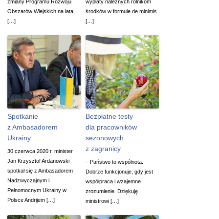
zmiany Programu Rozwoju
wypłaty należnych rolnikom
Obszarów Wiejskich na lata
środków w formule de minimis
[…]
[…]
Spotkanie
Bezpłatne testy
z Ambasadorem
dla pracowników
Ukrainy
sezonowych
z zagranicy
30 czerwca 2020 r. minister
Jan Krzysztof Ardanowski
– Państwo to wspólnota.
spotkał się z Ambasadorem
Dobrze funkcjonuje, gdy jest
Nadzwyczajnym i
współpraca i wzajemne
Pełnomocnym Ukrainy w
zrozumienie. Dziękuję
Polsce Andrijem […]
ministrowi […]