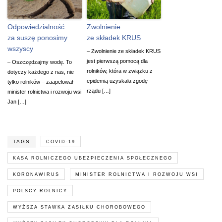
Odpowiedzialność
Zwolnienie
za suszę ponosimy
ze składek KRUS
wszyscy
– Zwolnienie ze składek KRUS
jest pierwszą pomocą dla
– Oszczędzajmy wodę. To
rolników, która w związku z
dotyczy każdego z nas, nie
epidemią uzyskała zgodę
tylko rolników – zaapelował
rządu […]
minister rolnictwa i rozwoju wsi
Jan […]
TAGS
COVID-19
KASA ROLNICZEGO UBEZPIECZENIA SPOŁECZNEGO
KORONAWIRUS
MINISTER ROLNICTWA I ROZWOJU WSI
POLSCY ROLNICY
WYŻSZA STAWKA ZASIŁKU CHOROBOWEGO