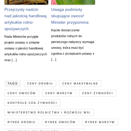
Przejrzysty nadzór
Uwaga podmioty
nad jakością handlową
skupujące owoce!
artykułów rolno-
Minister przypomina
spożywczych
Każde dostarczenie
produktów rolnych do
Rada Ministrów przyjęła
pierwszego nabywcy wymaga
projekt ustawy o zmianie
umowy, która musi być
ustawy o jakości handlowej
zgodna z przepisami ustawy z
artykułów rolno-spożywczych
[…]
oraz […]
TAGS
CENY DROBIU
CENY MAKSYMALNE
CENY OWOCÓW
CENY WARZYW
CENY ŻYWNOŚCI
KONTROLE CEN ŻYWNOŚCI
MINISTERSTWO ROLNICTWA I ROZWOJU WSI
RYNEK DROBIU
RYNEK OWOCÓW
RYNEK WARZYW