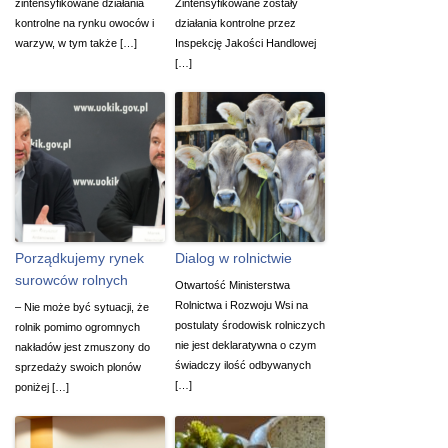
zintensyfikowane działania
Zintensyfikowane zostały
kontrolne na rynku owoców i
działania kontrolne przez
warzyw, w tym także […]
Inspekcję Jakości Handlowej
[…]
Porządkujemy rynek
Dialog w rolnictwie
surowców rolnych
Otwartość Ministerstwa
Rolnictwa i Rozwoju Wsi na
– Nie może być sytuacji, że
postulaty środowisk rolniczych
rolnik pomimo ogromnych
nie jest deklaratywna o czym
nakładów jest zmuszony do
świadczy ilość odbywanych
sprzedaży swoich plonów
[…]
poniżej […]