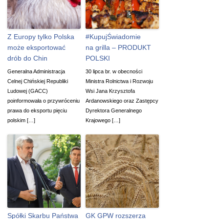
Z Europy tylko Polska
#KupujŚwiadomie
może eksportować
na grilla – PRODUKT
drób do Chin
POLSKI
Generalna Administracja
30 lipca br. w obecności
Celnej Chińskiej Republiki
Ministra Rolnictwa i Rozwoju
Ludowej (GACC)
Wsi Jana Krzysztofa
poinformowała o przywróceniu
Ardanowskiego oraz Zastępcy
prawa do eksportu pięciu
Dyrektora Generalnego
polskim […]
Krajowego […]
Spółki Skarbu Państwa
GK GPW rozszerza