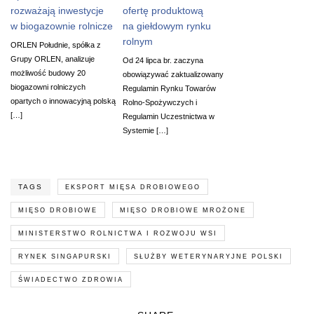
rozważają inwestycje
ofertę produktową
w biogazownie rolnicze
na giełdowym rynku
rolnym
ORLEN Południe, spółka z
Grupy ORLEN, analizuje
Od 24 lipca br. zaczyna
możliwość budowy 20
obowiązywać zaktualizowany
biogazowni rolniczych
Regulamin Rynku Towarów
opartych o innowacyjną polską
Rolno-Spożywczych i
[…]
Regulamin Uczestnictwa w
Systemie […]
TAGS
EKSPORT MIĘSA DROBIOWEGO
MIĘSO DROBIOWE
MIĘSO DROBIOWE MROŻONE
MINISTERSTWO ROLNICTWA I ROZWOJU WSI
RYNEK SINGAPURSKI
SŁUŻBY WETERYNARYJNE POLSKI
ŚWIADECTWO ZDROWIA