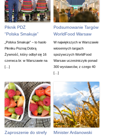
Piknik PDŻ
Podsumowanie Targów
“Polska Smakuje”
WorldFood Warsaw
„Polska Smakuje” – to hasło
W największych w Warszawie
Pikniku Poznaj Dobrą
wiosennych targach
Żywność, który odbył się 16
spożywczych WorldFood
czerwca br. w Warszawie na
Warsaw uczestniczyło ponad
[…]
300 wystawców, z czego 40
[…]
Zaproszenie do strefy
Minister Ardanowski