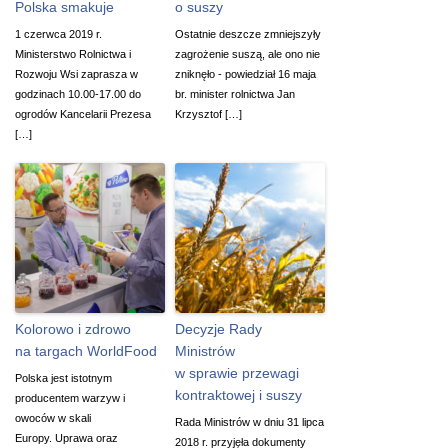
Polska smakuje
o suszy
1 czerwca 2019 r.
Ostatnie deszcze zmniejszyły
Ministerstwo Rolnictwa i
zagrożenie suszą, ale ono nie
Rozwoju Wsi zaprasza w
zniknęło - powiedział 16 maja
godzinach 10.00-17.00 do
br. minister rolnictwa Jan
ogrodów Kancelarii Prezesa
Krzysztof […]
[…]
Kolorowo i zdrowo
Decyzje Rady
na targach WorldFood
Ministrów
w sprawie przewagi
Polska jest istotnym
kontraktowej i suszy
producentem warzyw i
owoców w skali
Rada Ministrów w dniu 31 lipca
Europy. Uprawa oraz
2018 r. przyjęła dokumenty