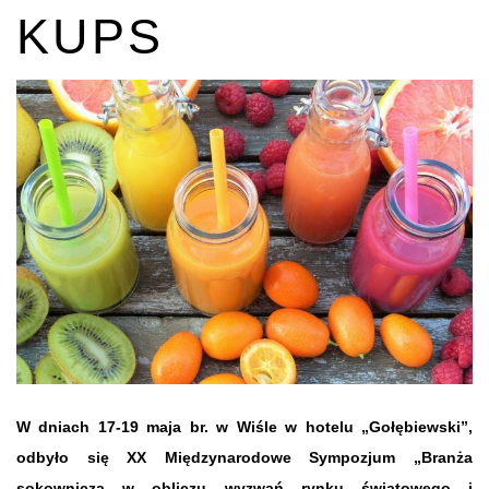
KUPS
W dniach 17-19 maja br. w Wiśle w hotelu „Gołębiewski”,
odbyło się XX Międzynarodowe Sympozjum „Branża
sokownicza w obliczu wyzwań rynku światowego i