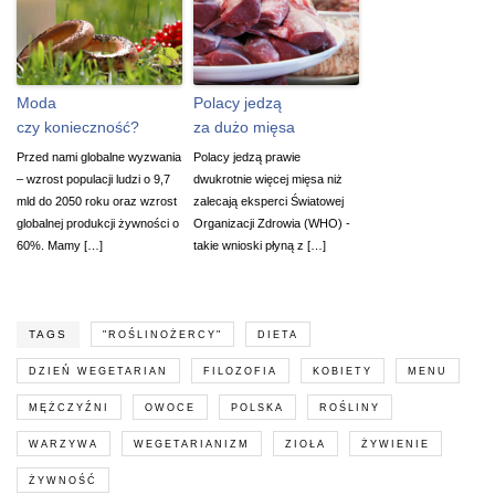
Moda
Polacy jedzą
czy konieczność?
za dużo mięsa
Przed nami globalne wyzwania
Polacy jedzą prawie
– wzrost populacji ludzi o 9,7
dwukrotnie więcej mięsa niż
mld do 2050 roku oraz wzrost
zalecają eksperci Światowej
globalnej produkcji żywności o
Organizacji Zdrowia (WHO) -
60%. Mamy […]
takie wnioski płyną z […]
TAGS
"ROŚLINOŻERCY"
DIETA
DZIEŃ WEGETARIAN
FILOZOFIA
KOBIETY
MENU
MĘŻCZYŹNI
OWOCE
POLSKA
ROŚLINY
WARZYWA
WEGETARIANIZM
ZIOŁA
ŻYWIENIE
ŻYWNOŚĆ