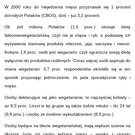
W 2000 roku do niejedzenia mięsa przyznawał się 1 procent
dorosłych Polaków (CBOS), dziś – już 3,2 procent.
Ok. pół miliona Polaków (1,6 proc.) stosuje dietę
laktoowowegetariańską, czyli nie je mięsa i ryb, a podstawę ich
wyżywienia stanowią produkty mleczne, jaja, warzywa i owoce.
Kolejne 1,6 proc. osób jest weganami, czyli ogranicza swoją dietę
wyłącznie do produktów roślinnych. Coraz więcej osób aspiruje do
miana wegetarian: 3,7 proc. respondentów określiło się w ten
sposób przyznając jednocześnie, że jada sporadycznie ryby i
mięso.
Osoby deklarujące się jako wegetarianie, to najczęściej kobiety –
aż 8,9 proc. Liczni w tej grupie są także ludzie młodzi – do 24 lat
(9,8 proc.) i osoby ze średnim wykształceniem (8,9 proc.).
Osoby będące na diecie wegetariańskiej, mają większe szanse na
dłuższe życie niż osoby jedzące mięso – wynika z raportu