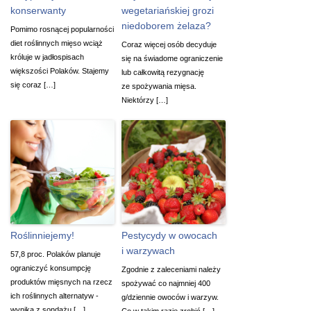
konserwanty
wegetariańskiej grozi
niedoborem żelaza?
Pomimo rosnącej popularności
diet roślinnych mięso wciąż
Coraz więcej osób decyduje
króluje w jadłospisach
się na świadome ograniczenie
większości Polaków. Stajemy
lub całkowitą rezygnację
się coraz […]
ze spożywania mięsa.
Niektórzy […]
Roślinniejemy!
Pestycydy w owocach
i warzywach
57,8 proc. Polaków planuje
ograniczyć konsumpcję
Zgodnie z zaleceniami należy
produktów mięsnych na rzecz
spożywać co najmniej 400
ich roślinnych alternatyw -
g/dziennie owoców i warzyw.
wynika z sondażu […]
Co w takim razie zrobić […]