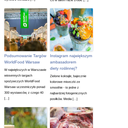
Podsumowanie Targów
Instagram największym
WorldFood Warsaw
ambasadorem
diety roślinnej?
W największych w Warszawie
wiosennych targach
Zielone koktajle, bajecznie
spożywczych WorldFood
kolorowe miseczki ze
Warsaw uczestniczyło ponad
smoothie - to jedne z
300 wystawców, z czego 40
najbardziej fotogenicznych
[…]
posiłków. Media […]