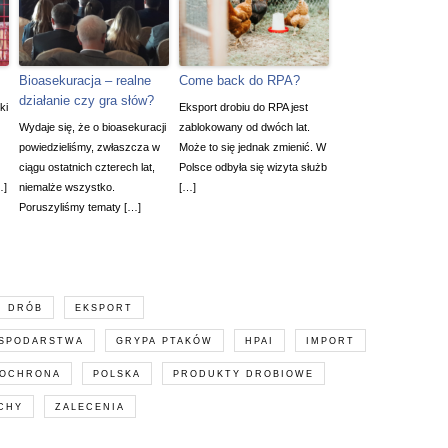
Bioasekuracja – realne
Come back do RPA?
działanie czy gra słów?
ki
Eksport drobiu do RPA jest
Wydaje się, że o bioasekuracji
zablokowany od dwóch lat.
powiedzieliśmy, zwłaszcza w
Może to się jednak zmienić. W
ciągu ostatnich czterech lat,
Polsce odbyła się wizyta służb
…]
niemalże wszystko.
[…]
Poruszyliśmy tematy […]
DRÓB
EKSPORT
SPODARSTWA
GRYPA PTAKÓW
HPAI
IMPORT
OCHRONA
POLSKA
PRODUKTY DROBIOWE
CHY
ZALECENIA