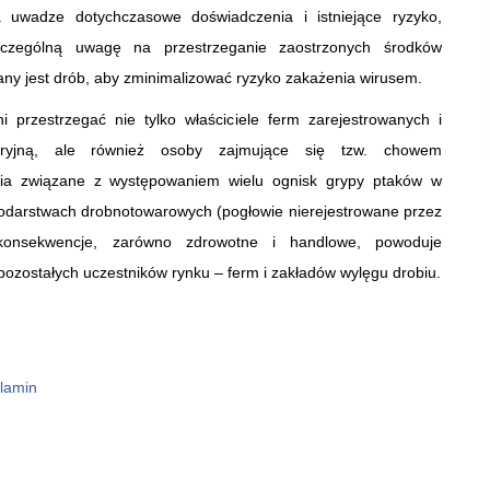
 uwadze dotychczasowe doświadczenia i istniejące ryzyko,
szczególną uwagę na przestrzeganie zaostrzonych środków
any jest drób, aby zminimalizować ryzyko zakażenia wirusem.
przestrzegać nie tylko właściciele ferm zarejestrowanych i
aryjną, ale również osoby zajmujące się tzw. chowem
nia związane z występowaniem wielu ognisk grypy ptaków w
darstwach drobnotowarowych (pogłowie nierejestrowane przez
e konsekwencje, zarówno zdrowotne i handlowe, powoduje
ozostałych uczestników rynku – ferm i zakładów wylęgu drobiu.
lamin