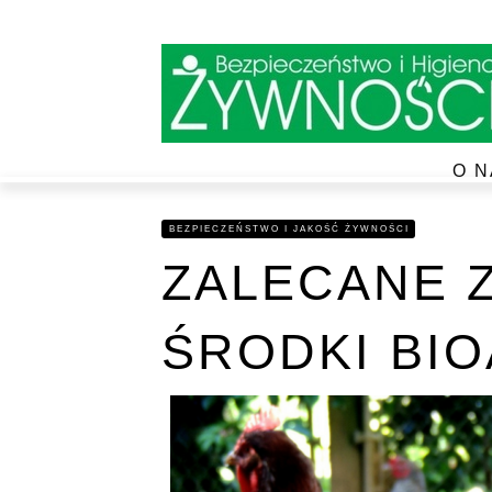
O N
BEZPIECZEŃSTWO I JAKOŚĆ ŻYWNOŚCI
ZALECANE 
ŚRODKI BIO