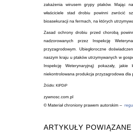
zakażenia wirusem grypy ptaków. Mając na
właściciele stad drobiu powinni zwrócić 
bioasekuracji na fermach, na których utrzymyw
Zasad ochrony drobiu przed chorobą powinni 
nadzorowanych przez Inspekcję Weteryn
przyzagrodowym. Ubiegłoroczne doświadcze
naszym kraju u ptaków utrzymywanych w gospo
Inspekcję Weterynaryjną) pokazały, jaki
niekontrolowana produkcja przyzagrodowa dla p
Źródło: KIPDiP
zywnosc.com.pl
© Materiał chroniony prawem autorskim –
regu
ARTYKUŁY POWIĄZANE