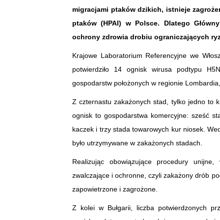
migracjami ptaków dzikich, istnieje zagro
ptaków (HPAI) w Polsce. Dlatego Główny 
ochrony zdrowia drobiu ograniczających ry
Krajowe Laboratorium Referencyjne we Włosze
potwierdziło 14 ognisk wirusa podtypu H5N
gospodarstw położonych w regionie Lombardia, 
Z czternastu zakażonych stad, tylko jedno to 
ognisk to gospodarstwa komercyjne: sześć st
kaczek i trzy stada towarowych kur niosek. Wed
było utrzymywane w zakażonych stadach.
Realizując obowiązujące procedury unijne,
zwalczające i ochronne, czyli zakażony drób po
zapowietrzone i zagrożone.
Z kolei w Bułgarii, liczba potwierdzonych p