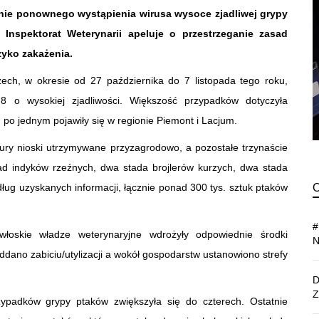
żenie ponownego wystąpienia wirusa wysoce zjadliwej grypy
Inspektorat Weterynarii apeluje o przestrzeganie zasad
zyko zakażenia.
ch, w okresie od 27 października do 7 listopada tego roku,
8 o wysokiej zjadliwości. Większość przypadków dotyczyła
po jednym pojawiły się w regionie Piemont i Lacjum.
kury nioski utrzymywane przyzagrodowo, a pozostałe trzynaście
ad indyków rzeźnych, dwa stada brojlerów kurzych, dwa stada
ług uzyskanych informacji, łącznie ponad 300 tys. sztuk ptaków
 włoskie władze weterynaryjne wdrożyły odpowiednie środki
ddano zabiciu/utylizacji a wokół gospodarstw ustanowiono strefy
rzypadków grypy ptaków zwiększyła się do czterech. Ostatnie