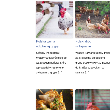
Polska wolna
Polski drób
od ptasiej grypy
w Tajwanie
Główny Inspektorat
Władze Tajwanu uznały Pols
Weterynarii zwrócił się do
za kraj wolny od epidemii
wszystkich państw, które
grypy ptaków (HPAI). Ekspor
wprowadziły restrykcje
do krajów azjatyckich to
związane z grypą […]
szansa […]