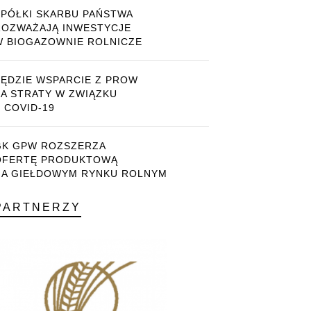
SPÓŁKI SKARBU PAŃSTWA
ROZWAŻAJĄ INWESTYCJE
W BIOGAZOWNIE ROLNICZE
BĘDZIE WSPARCIE Z PROW
ZA STRATY W ZWIĄZKU
 COVID-19
GK GPW ROZSZERZA
OFERTĘ PRODUKTOWĄ
NA GIEŁDOWYM RYNKU ROLNYM
PARTNERZY