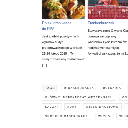
Polski drób wraca
Frankenkurczak
do RPA
Stowarzyszenie Otwarte Klat
Jest to efekt pozytywnych
domaga się poprawy
wyników audytu
warunków życia kurczaków
przeprowadzonego w dniach
hodowanych na mięso.
21-26 lutego 2018 r. Tym
Aktywiści wskazują, że na [
samym zniesiony został zakaz
[…]
TAGS
BIOASEKURACJA
BUŁGARIA
GŁÓWNY INSPEKTORAT WETERYNARII
GO
KACZKI
KURY
MIĘSO DROBIOWE
ŚRODKI BIOASEKURACJI
WIRUS
WŁO