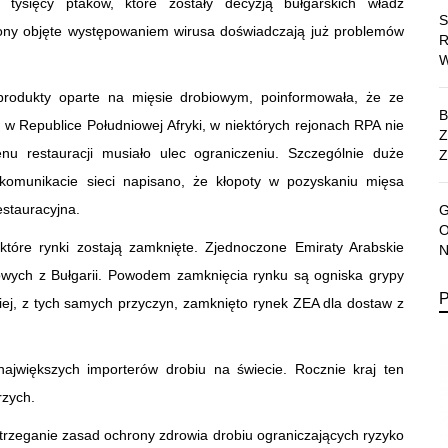
tysięcy ptaków, które zostały decyzją bułgarskich władz
giony objęte występowaniem wirusa doświadczają już problemów
produkty oparte na mięsie drobiowym, poinformowała, że ze
w Republice Południowej Afryki, w niektórych rejonach RPA nie
nu restauracji musiało ulec ograniczeniu. Szczególnie duże
Z
komunikacie sieci napisano, że kłopoty w pozyskaniu mięsa
estauracyjna.
które rynki zostają zamknięte. Zjednoczone Emiraty Arabskie
iowych z Bułgarii. Powodem zamknięcia rynku są ogniska grypy
iej, z tych samych przyczyn, zamknięto rynek ZEA dla dostaw z
ajwiększych importerów drobiu na świecie. Rocznie kraj ten
rzych.
strzeganie zasad ochrony zdrowia drobiu ograniczających ryzyko