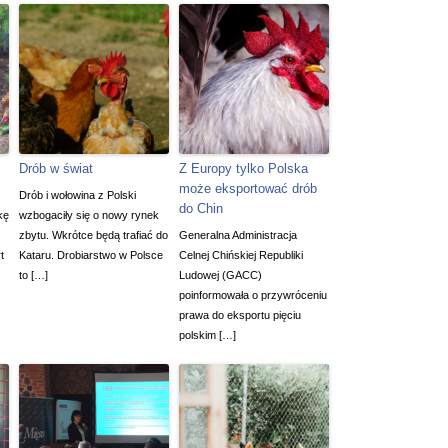
Drób w świat
Z Europy tylko Polska
może eksportować drób
Drób i wołowina z Polski
do Chin
kę
wzbogaciły się o nowy rynek
zbytu. Wkrótce będą trafiać do
Generalna Administracja
t
Kataru. Drobiarstwo w Polsce
Celnej Chińskiej Republiki
to […]
Ludowej (GACC)
poinformowała o przywróceniu
prawa do eksportu pięciu
polskim […]