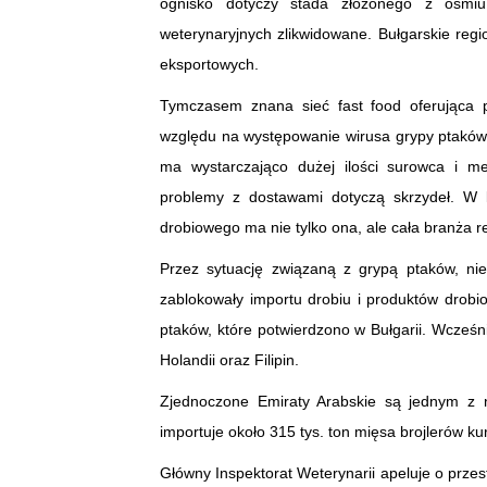
ognisko dotyczy stada złożonego z ośmiu 
weterynaryjnych zlikwidowane. Bułgarskie re
eksportowych.
Tymczasem znana sieć fast food oferująca 
względu na występowanie wirusa grypy ptaków 
ma wystarczająco dużej ilości surowca i me
problemy z dostawami dotyczą skrzydeł. W 
drobiowego ma nie tylko ona, ale cała branża r
Przez sytuację związaną z grypą ptaków, nie
zablokowały importu drobiu i produktów drob
ptaków, które potwierdzono w Bułgarii. Wcześn
Holandii oraz Filipin.
Zjednoczone Emiraty Arabskie są jednym z n
importuje około 315 tys. ton mięsa brojlerów ku
Główny Inspektorat Weterynarii apeluje o prze