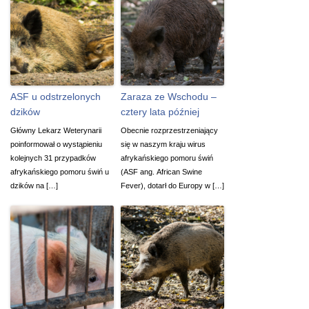
ASF u odstrzelonych
Zaraza ze Wschodu –
dzików
cztery lata później
Główny Lekarz Weterynarii
Obecnie rozprzestrzeniający
poinformował o wystąpieniu
się w naszym kraju wirus
kolejnych 31 przypadków
afrykańskiego pomoru świń
afrykańskiego pomoru świń u
(ASF ang. African Swine
dzików na […]
Fever), dotarł do Europy w […]