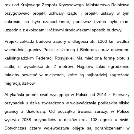
roku od Krajowego Zespołu Kryzysowego. Ministerstwo Rolnictwa
przygotowało projekt uchwały rządu i projekt ustawy w tym
zakresie, co było czasochłonne, ponieważ trzeba było m.in.
uzgodnić z ekologami i różnymi środowiskami sposób budowy.
Projekt zakłada budowę zapory o długości ok. 1200 km wzdłuż
wschodniej granicy Polski z Ukrainą i Białorusią oraz obwodem
kaliningradzkim Federacji Rosyjskiej. Ma mieć ona formę płotu z
siatki, o wysokości do 2 metrów. Najpierw takie ogrodzenie
miałoby powstać w miejscach, które są najbardziej zagrożone
migracją dzików.
Afrykański pomór świń występuje w Polsce od 2014 r. Pierwszy
przypadek u dzika stwierdzono w województwie podlaskim blisko
granicy z Białorusią. Od początku trwania zarazy, w Polsce
wykryto 2058 przypadków u dzików oraz 108 ognisk u świń.
Dotychczas cztery województwa objęte są ograniczeniami w