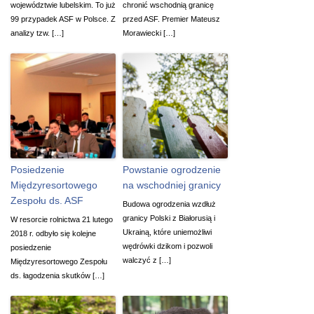
województwie lubelskim. To już
chronić wschodnią granicę
99 przypadek ASF w Polsce. Z
przed ASF. Premier Mateusz
analizy tzw. […]
Morawiecki […]
Posiedzenie
Powstanie ogrodzenie
Międzyresortowego
na wschodniej granicy
Zespołu ds. ASF
Budowa ogrodzenia wzdłuż
granicy Polski z Białorusią i
W resorcie rolnictwa 21 lutego
Ukrainą, które uniemożliwi
2018 r. odbyło się kolejne
wędrówki dzikom i pozwoli
posiedzenie
walczyć z […]
Międzyresortowego Zespołu
ds. łagodzenia skutków […]