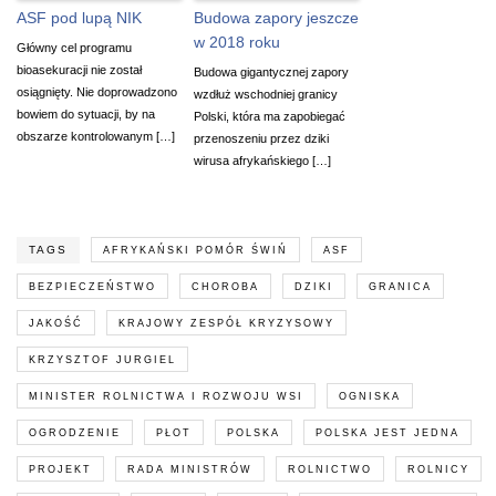
ASF pod lupą NIK
Budowa zapory jeszcze
w 2018 roku
Główny cel programu
bioasekuracji nie został
Budowa gigantycznej zapory
osiągnięty. Nie doprowadzono
wzdłuż wschodniej granicy
bowiem do sytuacji, by na
Polski, która ma zapobiegać
obszarze kontrolowanym […]
przenoszeniu przez dziki
wirusa afrykańskiego […]
TAGS
AFRYKAŃSKI POMÓR ŚWIŃ
ASF
BEZPIECZEŃSTWO
CHOROBA
DZIKI
GRANICA
JAKOŚĆ
KRAJOWY ZESPÓŁ KRYZYSOWY
KRZYSZTOF JURGIEL
MINISTER ROLNICTWA I ROZWOJU WSI
OGNISKA
OGRODZENIE
PŁOT
POLSKA
POLSKA JEST JEDNA
PROJEKT
RADA MINISTRÓW
ROLNICTWO
ROLNICY