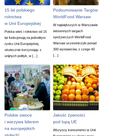
15 lat polskiego
Podsumowanie Targów
rolnictwa
WorldFood Warsaw
w Unii Europejskiej
W największych w Warszawie
wiosennych targach
Polska wieś i rolnictwo od 15
spożywczych WorldFood
lat funkcjonują na jednolitym
Warsaw uczestniczyło ponad
rynku Unii Europejskiej,
300 wystawców, z czego 40
skutecznie korzystając z
[…]
unijnych polityk, w […]
Polskie owoce
Jakość żywności
i warzywa liderem
pod lupą UE
na europejskich
Wszyscy konsumenci w Unii
stołach!
Europejskiej są równi i mają