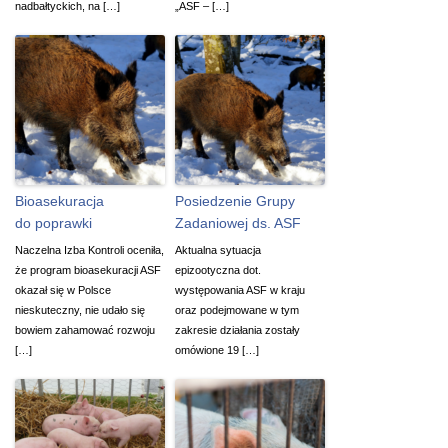
nadbałtyckich, na […]
„ASF – […]
Bioasekuracja
Posiedzenie Grupy
do poprawki
Zadaniowej ds. ASF
Naczelna Izba Kontroli oceniła,
Aktualna sytuacja
że program bioasekuracji ASF
epizootyczna dot.
okazał się w Polsce
występowania ASF w kraju
nieskuteczny, nie udało się
oraz podejmowane w tym
bowiem zahamować rozwoju
zakresie działania zostały
[…]
omówione 19 […]