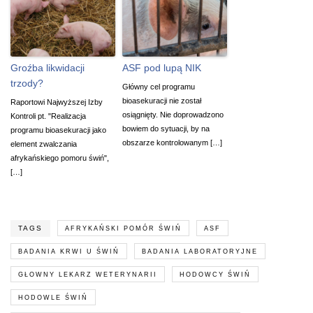
Groźba likwidacji
ASF pod lupą NIK
trzody?
Główny cel programu
bioasekuracji nie został
Raportowi Najwyższej Izby
osiągnięty. Nie doprowadzono
Kontroli pt. "Realizacja
bowiem do sytuacji, by na
programu bioasekuracji jako
obszarze kontrolowanym […]
element zwalczania
afrykańskiego pomoru świń",
[…]
TAGS
AFRYKAŃSKI POMÓR ŚWIŃ
ASF
BADANIA KRWI U ŚWIŃ
BADANIA LABORATORYJNE
GŁOWNY LEKARZ WETERYNARII
HODOWCY ŚWIŃ
HODOWLE ŚWIŃ