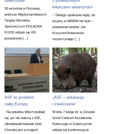
białoruskie
z powiatowymi
lekarzami weterynarii
30 września w Poznaniu,
podczas Międzynarodowych
– Takiego spotkania nigdy, do
Targów Wyrobów
tej pory w MRiRW nie było –
Spożywczych POLAGRA
powiedział minister Jan
FOOD odbyło się VIII
Krzysztof Ardanowski
posiedzenie […]
rozpoczynając […]
ASF to problem
„ASF – edukacja
całej Europy
i zwalczanie”
- Na południu Włoch poddali
W dniu 7 lutego br. w Zespole
się, już nie walczą z ASF,
Szkól Centrum Kształcenia
zlikwidowali hodowle świń.
Rolniczego w Gołotczyźnie
Choroba jest w krajach
odbyła się konferencja pt.